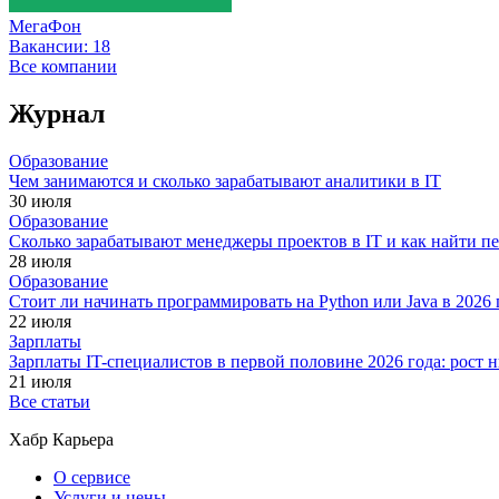
МегаФон
Вакансии:
18
Все компании
Журнал
Образование
Чем занимаются и сколько зарабатывают аналитики в IT
30 июля
Образование
Сколько зарабатывают менеджеры проектов в IT и как найти п
28 июля
Образование
Стоит ли начинать программировать на Python или Java в 202
22 июля
Зарплаты
Зарплаты IT-специалистов в первой половине 2026 года: рост
21 июля
Все статьи
Хабр Карьера
О сервисе
Услуги и цены