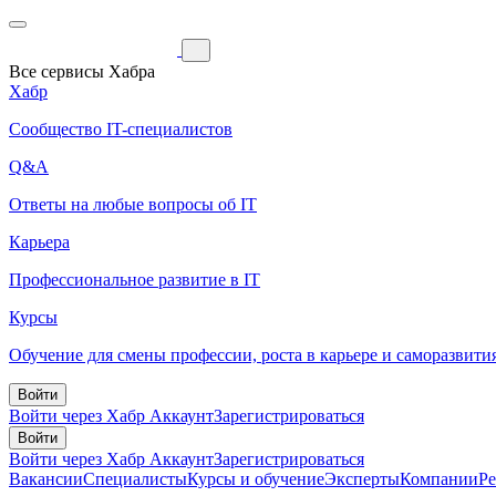
Все сервисы Хабра
Хабр
Сообщество IT-специалистов
Q&A
Ответы на любые вопросы об IT
Карьера
Профессиональное развитие в IT
Курсы
Обучение для смены профессии, роста в карьере и саморазвити
Войти
Войти через Хабр Аккаунт
Зарегистрироваться
Войти
Войти через Хабр Аккаунт
Зарегистрироваться
Вакансии
Специалисты
Курсы и обучение
Эксперты
Компании
Р