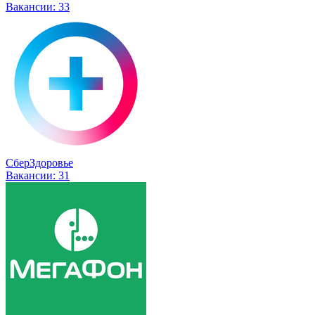
Вакансии:
33
СберЗдоровье
Вакансии:
31