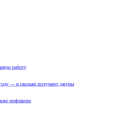
ервую работу
6 году — и сколько получают джуны
 ниже инфляции