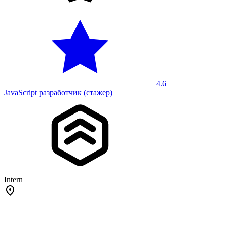
4.6
JavaScript разработчик (стажер)
Intern