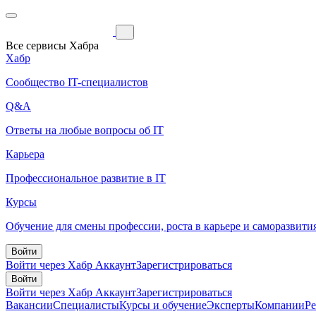
Все сервисы Хабра
Хабр
Сообщество IT-специалистов
Q&A
Ответы на любые вопросы об IT
Карьера
Профессиональное развитие в IT
Курсы
Обучение для смены профессии, роста в карьере и саморазвити
Войти
Войти через Хабр Аккаунт
Зарегистрироваться
Войти
Войти через Хабр Аккаунт
Зарегистрироваться
Вакансии
Специалисты
Курсы и обучение
Эксперты
Компании
Р