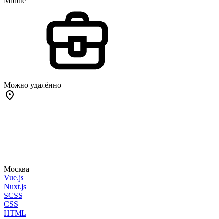
Middle
Можно удалённо
Москва
Vue.js
Nuxt.js
SCSS
CSS
HTML