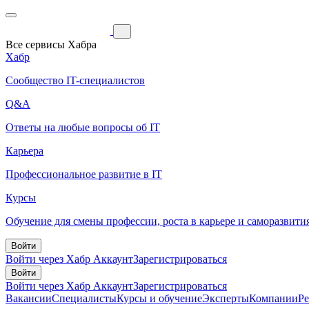
Все сервисы Хабра
Хабр
Сообщество IT-специалистов
Q&A
Ответы на любые вопросы об IT
Карьера
Профессиональное развитие в IT
Курсы
Обучение для смены профессии, роста в карьере и саморазвити
Войти
Войти через Хабр Аккаунт
Зарегистрироваться
Войти
Войти через Хабр Аккаунт
Зарегистрироваться
Вакансии
Специалисты
Курсы и обучение
Эксперты
Компании
Р