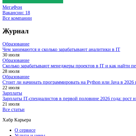
МегаФон
Вакансии:
18
Все компании
Журнал
Образование
Чем занимаются и сколько зарабатывают аналитики в IT
30 июля
Образование
Сколько зарабатывают менеджеры проектов в IT и как найти п
28 июля
Образование
Стоит ли начинать программировать на Python или Java в 202
22 июля
Зарплаты
Зарплаты IT-специалистов в первой половине 2026 года: рост
21 июля
Все статьи
Хабр Карьера
О сервисе
Услуги и цены