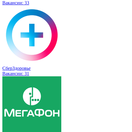
Вакансии:
33
СберЗдоровье
Вакансии:
31