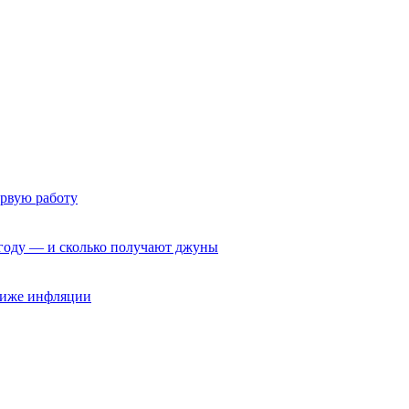
ервую работу
6 году — и сколько получают джуны
 ниже инфляции