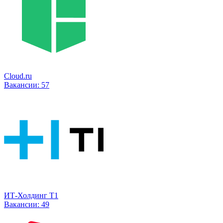
Cloud.ru
Вакансии:
57
ИТ-Холдинг Т1
Вакансии:
49