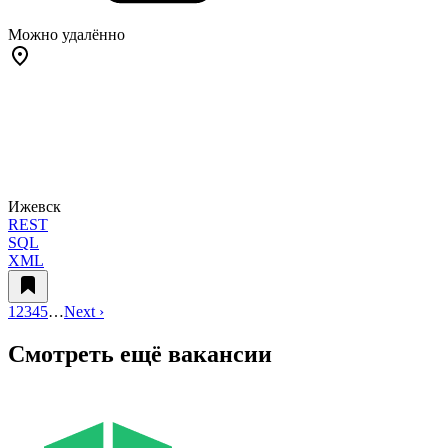
Можно удалённо
Ижевск
REST
SQL
XML
1
2
3
4
5
…
Next ›
Смотреть ещё вакансии