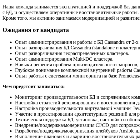
Наша команда занимается эксплуатацией и поддержкой баз да
с БД, и осуществляем оперативные восстановительные работы.
Кроме того, мы активно занимаемся модернизацией и развитие
Ожидания от кандидата
Опыт администрирования и работы с БД Cassandra от 2-х 
Опыт разворачивания БД Cassandra (standalone и класте
Опыт разворачивания геораспределенных кластеров.
Опыт администрирования Multi-DC кластера.
Навыки решения проблем производительности запросов, 
Глубокое понимание комплексной внутренней работы Cassandra
Опыт работы с системами мониторинга на базе Prometeus/
Чем предстоит заниматься:
Мониторинг производительности БД и сопряженных ком
Настройка стратегий резервирования и восстановления д
Настройка производительности виртуальной машины Java 
Участие в проектировании архитектурных решений для р
Техническая поддержка БД: установка, настройка и обно
Внедрение/поддержка/модернизация CI/CD для сопровож
Разработка/поддержка/модернизация плейбуков Ansible д
Выполнение плановых и аварийно-восстановительных раб