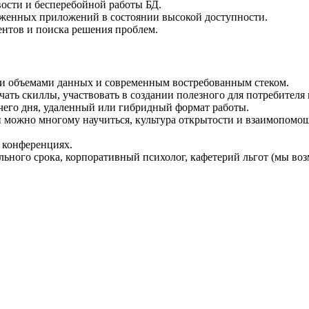
вости и бесперебойной работы БД.
женных приложений в состоянии высокой доступности.
ентов и поиска решения проблем.
ми объемами данных и современным востребованным стеком.
ать скиллы, участвовать в создании полезного для потребителя 
чего дня, удаленный или гибридный формат работы.
ой можно многому научиться, культура открытости и взаимопомо
 конференциях.
ьного срока, корпоративный психолог, кафетерий льгот (мы воз