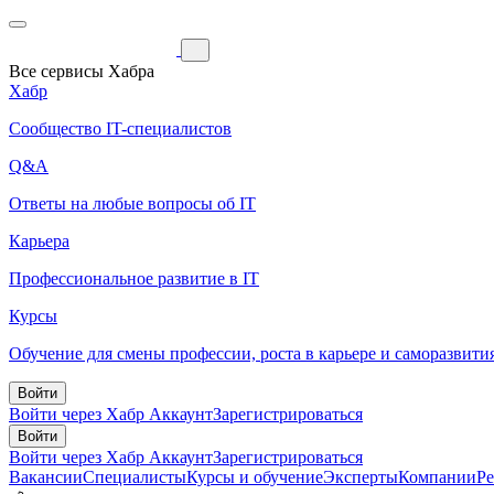
Все сервисы Хабра
Хабр
Сообщество IT-специалистов
Q&A
Ответы на любые вопросы об IT
Карьера
Профессиональное развитие в IT
Курсы
Обучение для смены профессии, роста в карьере и саморазвити
Войти
Войти через Хабр Аккаунт
Зарегистрироваться
Войти
Войти через Хабр Аккаунт
Зарегистрироваться
Вакансии
Специалисты
Курсы и обучение
Эксперты
Компании
Р