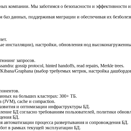
нных компании. Мы заботимся о безопасности и эффективности 
м баз данных, поддерживая миграции и обеспечивая их безболез
лет.
рные инсталляции), настройки, обновления нод высоконагруженны
тюнинг запросов.
: gossip protocol, hinted handoffs, read repairs, Merkle trees.
Kibana/Graphana (выбор требуемых метрик, настройка дашбордов,
понентов.
анных на больших кластерах: 300+ ТБ.
(JVM), cache и compaction.
азвития и оптимизации инфраструктуры БД.
вление БД согласно требованиям пользователей, политики обнов
дения БД.
ля автоматизации процесса развертывания и сопровождения БД.
от в рамках текущей эксплуатации БД.