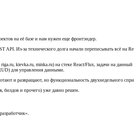
оектов на её базе и нам нужен еще фронтэндер.
 API. Из-за технического долга начали переписывать всё на React
iga.ru, kievka.ru, minka.ru) на стеке React/Flux, задачи на данны
RUD) для управления данными.
ботают и развращают, но функциональность двухнедельного сприн
оя, билдов и прочего) уже давно решен.
-разработчик».