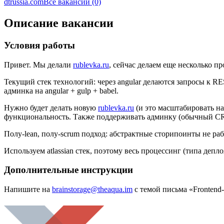
dtrussia.com
Все вакансии (0)
Описание вакансии
Условия работы
Привет. Мы делали
rublevka.ru
, сейчас делаем еще несколько пр
Текущий стек технологий: через angular делаются запросы к REST
админка на angular + gulp + babel.
Нужно будет делать новую
rublevka.ru
(и это масштабировать на r
функциональность. Также поддерживать админку (обычный C
Полу-lean, полу-scrum подход: абстрактные сторипоинты не ра
Используем atlassian стек, поэтому весь процессинг (типа депл
Дополнительные инструкции
Напишите на
brainstorage@theaqua.im
с темой письма «Frontend