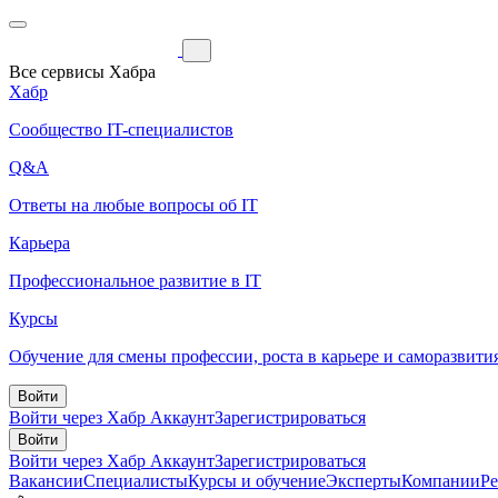
Все сервисы Хабра
Хабр
Сообщество IT-специалистов
Q&A
Ответы на любые вопросы об IT
Карьера
Профессиональное развитие в IT
Курсы
Обучение для смены профессии, роста в карьере и саморазвити
Войти
Войти через Хабр Аккаунт
Зарегистрироваться
Войти
Войти через Хабр Аккаунт
Зарегистрироваться
Вакансии
Специалисты
Курсы и обучение
Эксперты
Компании
Р