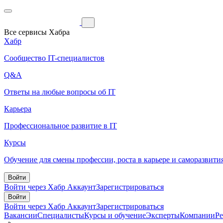
Все сервисы Хабра
Хабр
Сообщество IT-специалистов
Q&A
Ответы на любые вопросы об IT
Карьера
Профессиональное развитие в IT
Курсы
Обучение для смены профессии, роста в карьере и саморазвити
Войти
Войти через Хабр Аккаунт
Зарегистрироваться
Войти
Войти через Хабр Аккаунт
Зарегистрироваться
Вакансии
Специалисты
Курсы и обучение
Эксперты
Компании
Р