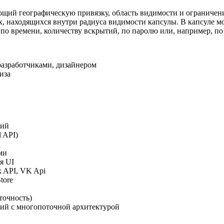
щий географическую привязку, область видимости и ограничени
х, находящихся внутри радиуса видимости капсулы. В капсуле мож
о времени, количеству вскрытий, по паролю или, например, по
разработчиками, дизайнером
иза
ний
 API)
ми
я UI
k API, VK Api
tore
точность)
ий с многопоточной архитектурой