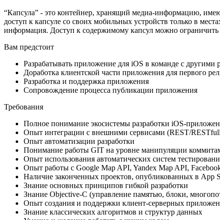
“Капсула” - это контейнер, хранящий медиа-информацию, имею
доступ к капсуле со своих мобильных устройств только в места
информация. Доступ к содержимому капсул можно ограничить п
Вам предстоит
Разрабатывать приложение для iOS в команде с другими 
Доработка клиентской части приложения для первого рел
Разработка и поддержка приложения
Сопровождение процесса публикации приложения
Требования
Полное понимание экосистемы разработки iOS-приложе
Опыт интеграции с внешними сервисами (REST/RESTfull
Опыт автоматизации разработки
Понимание работы GIT на уровне манипуляции коммита
Опыт использования автоматических систем тестировани
Опыт работы с Google Map API, Yandex Map API, Faceboo
Наличие законченных проектов, опубликованных в App S
Знание основных принципов гибкой разработки
Знание Objective-C (управление памятью, блоки, многопо
Опыт создания и поддержки клиент-серверных приложен
Знание классических алгоритмов и структур данных