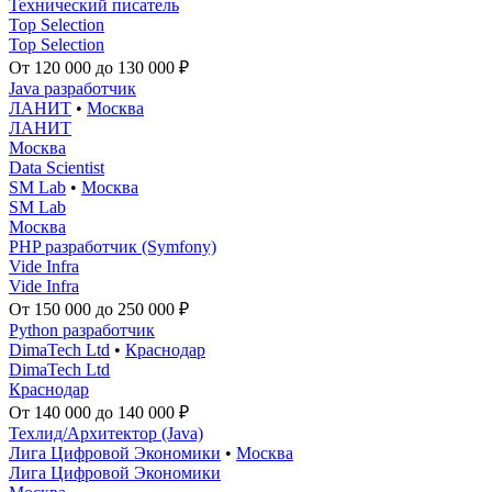
Технический писатель
Top Selection
Top Selection
От 120 000 до 130 000 ₽
Java разработчик
ЛАНИТ
•
Москва
ЛАНИТ
Москва
Data Scientist
SM Lab
•
Москва
SM Lab
Москва
PHP разработчик (Symfony)
Vide Infra
Vide Infra
От 150 000 до 250 000 ₽
Python разработчик
DimaTech Ltd
•
Краснодар
DimaTech Ltd
Краснодар
От 140 000 до 140 000 ₽
Техлид/Архитектор (Java)
Лига Цифровой Экономики
•
Москва
Лига Цифровой Экономики