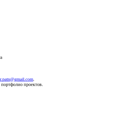
та
r.patn@gmail.com
.
 портфолио проектов.