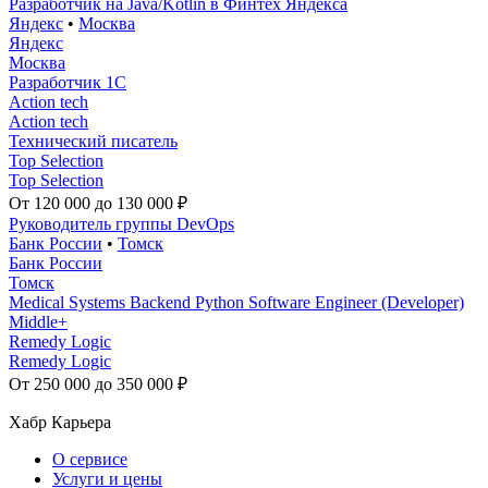
Разработчик на Java/Kotlin в Финтех Яндекса
Яндекс
•
Москва
Яндекс
Москва
Разработчик 1С
Action tech
Action tech
Технический писатель
Top Selection
Top Selection
От 120 000 до 130 000 ₽
Руководитель группы DevOps
Банк России
•
Томск
Банк России
Томск
Medical Systems Backend Python Software Engineer (Developer)
Middle+
Remedy Logic
Remedy Logic
От 250 000 до 350 000 ₽
Хабр Карьера
О сервисе
Услуги и цены