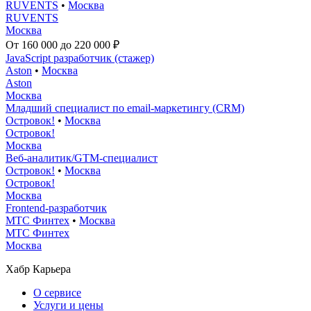
RUVENTS
•
Москва
RUVENTS
Москва
От 160 000 до 220 000 ₽
JavaScript разработчик (стажер)
Aston
•
Москва
Aston
Москва
Младший специалист по email-маркетингу (CRM)
Островок!
•
Москва
Островок!
Москва
Веб-аналитик/GTM-специалист
Островок!
•
Москва
Островок!
Москва
Frontend-разработчик
МТС Финтех
•
Москва
МТС Финтех
Москва
Хабр Карьера
О сервисе
Услуги и цены