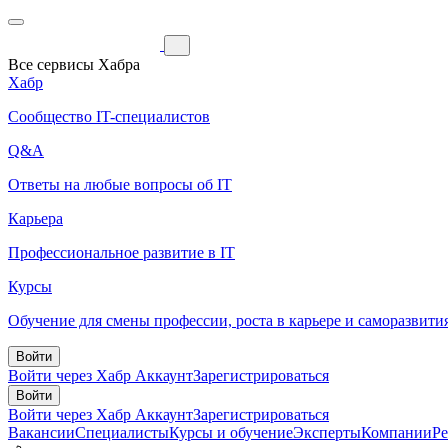
Все сервисы Хабра
Хабр
Сообщество IT-специалистов
Q&A
Ответы на любые вопросы об IT
Карьера
Профессиональное развитие в IT
Курсы
Обучение для смены профессии, роста в карьере и саморазвити
Войти
Войти через Хабр Аккаунт
Зарегистрироваться
Войти
Войти через Хабр Аккаунт
Зарегистрироваться
Вакансии
Специалисты
Курсы и обучение
Эксперты
Компании
Р