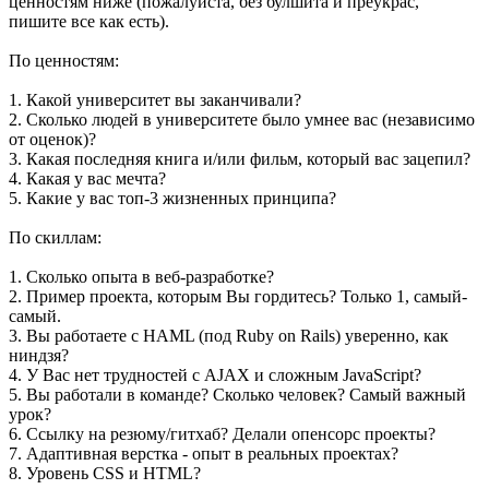
ценностям ниже (пожалуйста, без булшита и преукрас,
пишите все как есть).
По ценностям:
1. Какой университет вы заканчивали?
2. Сколько людей в университете было умнее вас (независимо
от оценок)?
3. Какая последняя книга и/или фильм, который вас зацепил?
4. Какая у вас мечта?
5. Какие у вас топ-3 жизненных принципа?
По скиллам:
1. Сколько опыта в веб-разработке?
2. Пример проекта, которым Вы гордитесь? Только 1, самый-
самый.
3. Вы работаете с HAML (под Ruby on Rails) уверенно, как
ниндзя?
4. У Вас нет трудностей с AJAX и сложным JavaScript?
5. Вы работали в команде? Сколько человек? Самый важный
урок?
6. Ссылку на резюму/гитхаб? Делали опенсорс проекты?
7. Адаптивная верстка - опыт в реальных проектах?
8. Уровень CSS и HTML?