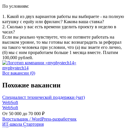
По условиям:
1. Какой из двух вариантов работы вы выбираете - на полную
катушку с equity или фриланс? Какова ваша ставка?
2. Сколько у вас есть времени уделить проекту в неделю в
часах?
Если вы реально чувствуете, что не потянете работать на
высоком уровне, то мы готовы вас вознаградить за реферрал
на такого человека при условии, что (а) вы знаете его лично,
(б) мы с ним проработаем больше 1 месяца вместе. Платим
100,000 рублей.
myphystech14
Все вакансии (0)
Похожие вакансии
Специалист технической поддержки (чат)
WebSoft
WebSoft
От 50 000 до 70 000 ₽
Верстальщик / WordPress-разработчик
ИТ-школа Стартория