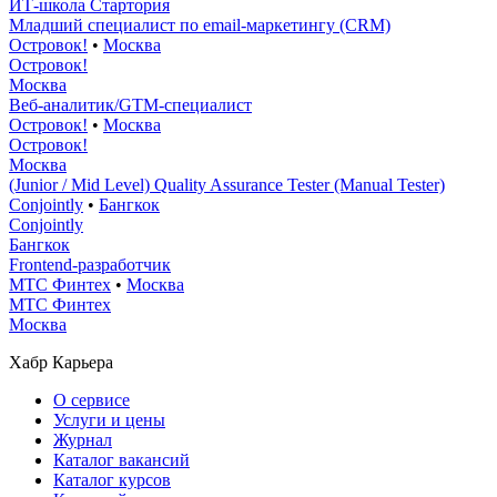
ИТ-школа Стартория
Младший специалист по email-маркетингу (CRM)
Островок!
•
Москва
Островок!
Москва
Веб-аналитик/GTM-специалист
Островок!
•
Москва
Островок!
Москва
(Junior / Mid Level) Quality Assurance Tester (Manual Tester)
Conjointly
•
Бангкок
Conjointly
Бангкок
Frontend-разработчик
МТС Финтех
•
Москва
МТС Финтех
Москва
Хабр Карьера
О сервисе
Услуги и цены
Журнал
Каталог вакансий
Каталог курсов