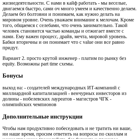
жизнедеятельности. С нами в кайф работать - мы веселые,
двигаемся быстро, сами оч много умеем и качественно делаем.
Делаем без болтовни и понимаем, как нужно делать на
мировом уровне. Очень уважаем внимание к мелочам. Кроме
того, общаемся с селебами, что очень занимательно. Такой
человек становится частью команды и отжигает вместе с
нами. Ему важен процесс, драйв, мечта, мировой уровень.
Бабки вторичны и он понимает что с value они все равно
придут.
Вариант 2. просто крутой инженер - платим по рынку без
equity. Возможны part time схемы.
Бонусы
выход на: - создателей международных ИТ-компаний с
миллиардной капитализацией - венчурных инвесторов из
долины - нобелевских лауреатов - магистров ЧГК -
олимпийских чемпионов
Дополнительные инструкции
Чтобы нам продуктивно побеседовать и не тратить ни ваше,
ни наше время, просим ответить на вопросы по скиллам и