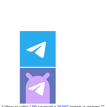
Сейчас на сайте
1290
вакансий и
792697
резюме, в среднем 27