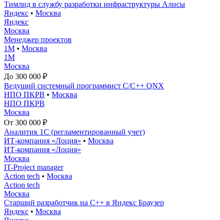
Тимлид в службу разработки инфраструктуры Алисы
Яндекс
•
Москва
Яндекс
Москва
Менеджер проектов
1М
•
Москва
1М
Москва
До 300 000 ₽
Ведущий системный программист С/С++ QNX
НПО ПКРВ
•
Москва
НПО ПКРВ
Москва
От 300 000 ₽
Аналитик 1С (регламентированный учет)
ИТ-компания «Лоция»
•
Москва
ИТ-компания «Лоция»
Москва
IT-Project manager
Action tech
•
Москва
Action tech
Москва
Старший разработчик на С++ в Яндекс Браузер
Яндекс
•
Москва