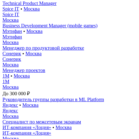
Technical Product Manager
Spice IT
•
Москва
Spice IT
Москва
Business Development Manager (mobile games)
Мэтифан
•
Москва
Мэтифан
Москва
Менеджер по продуктовой разработке
Сонерик
•
Москва
Сонерик
Москва
Менеджер проектов
1М
•
Москва
1М
Москва
До 300 000 ₽
Руководитель группы разработки в ML Platform
Яндекс
•
Москва
Яндекс
Москва
Специалист по межсетевым экранам
ИТ-компания «Лоция»
•
Москва
ИТ-компания «Лоция»
Москва