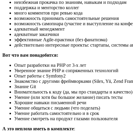
неизбежная прокачка по знаниям, навыкам и подходам
поддержка и менторство коллег
много комментов при ревью кода
возможность принимать самостоятельные решения
возможность самопиара (участие и выступление на конфер
адекватный менеджмент
адекватные заказчики
эффективные Agile-практики (без фанатизма)
действительно интересные проекты: стартапы, системы а
Вот что вам понадобится:
Опыт разработки на PHP от 3-х лет
Уверенное знание PHP и сопряженных технологий
Опыт работы с Symfony2
Знакомство с другими фреймворками (Silex, Yii, Zend Fra
Знание Git
Внимательность к коду (да, мы про стандарты и качество)
Умение (или хотя бы большое желание) писать тесты
Хорошие навыки письменной речи
Умение общаться с людьми (что поделать)
Умение работать самостоятельно и в срок
Умение смотреть на продукт глазами пользователя
А это неплохо иметь в комплекте
: