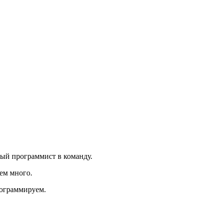
вый программист в команду.
уем много.
рограммируем.