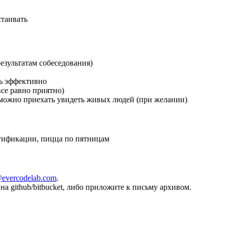
стаивать
 результатам собеседования)
ть эффективно
все равно приятно)
 можно приехать увидеть живых людей (при желании)
ртификации, пицца по пятницам
evercodelab.com
.
на github/bitbucket, либо приложите к письму архивом.