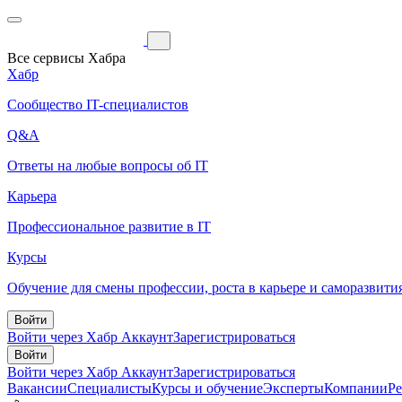
Все сервисы Хабра
Хабр
Сообщество IT-специалистов
Q&A
Ответы на любые вопросы об IT
Карьера
Профессиональное развитие в IT
Курсы
Обучение для смены профессии, роста в карьере и саморазвити
Войти
Войти через Хабр Аккаунт
Зарегистрироваться
Войти
Войти через Хабр Аккаунт
Зарегистрироваться
Вакансии
Специалисты
Курсы и обучение
Эксперты
Компании
Р