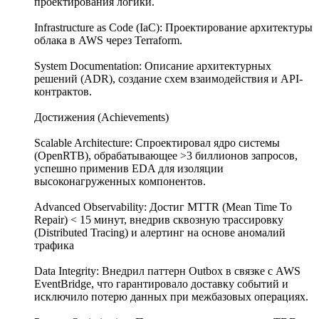
проектирования логики.
Infrastructure as Code (IaC): Проектирование архитектуры
облака в AWS через Terraform.
System Documentation: Описание архитектурных
решений (ADR), создание схем взаимодействия и API-
контрактов.
Достижения (Achievements)
Scalable Architecture: Спроектировал ядро системы
(OpenRTB), обрабатывающее >3 биллионов запросов,
успешно применив EDA для изоляции
высоконагруженных компонентов.
Advanced Observability: Достиг MTTR (Mean Time To
Repair) < 15 минут, внедрив сквозную трассировку
(Distributed Tracing) и алертинг на основе аномалий
трафика
Data Integrity: Внедрил паттерн Outbox в связке с AWS
EventBridge, что гарантировало доставку событий и
исключило потерю данных при межбазовых операциях.