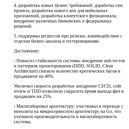
4. разработка новых бизнес требований: доработка cms
проекта, разработка нового апи для мобильных
приложений, разработка клиентского функционала,
внедрение различных банковских и федеральных
решений.
5. поддержка регрессов при релизах, взаимодействие с
отделом бизнес-анализа и тестеровщиками.
Достижение:
- Повысил стабильность системы: внедрение unit-тестов
и паттернов проектирования (DDD, SOLID, Clean
Architecture) снизило количество критических багов в
продакшене на 40%.
Увеличил скорость разработки: внедрение CI/CD, code
review и TDD позволило сократить время выхода фич в
продакшен на 25%.
- Масштабировал архитектуру: участвовал в переходе с
монолита на микросервисную архитектуру на Go, что
улучшило производительность и масштабируемость
системы.