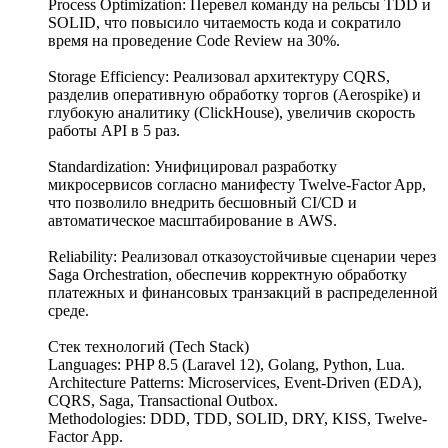
Process Optimization: Перевел команду на рельсы TDD и
SOLID, что повысило читаемость кода и сократило
время на проведение Code Review на 30%.
Storage Efficiency: Реализовал архитектуру CQRS,
разделив оперативную обработку торгов (Aerospike) и
глубокую аналитику (ClickHouse), увеличив скорость
работы API в 5 раз.
Standardization: Унифицировал разработку
микросервисов согласно манифесту Twelve-Factor App,
что позволило внедрить бесшовный CI/CD и
автоматическое масштабирование в AWS.
Reliability: Реализовал отказоустойчивые сценарии через
Saga Orchestration, обеспечив корректную обработку
платежных и финансовых транзакций в распределенной
среде.
Стек технологий (Tech Stack)
Languages: PHP 8.5 (Laravel 12), Golang, Python, Lua.
Architecture Patterns: Microservices, Event-Driven (EDA),
CQRS, Saga, Transactional Outbox.
Methodologies: DDD, TDD, SOLID, DRY, KISS, Twelve-
Factor App.