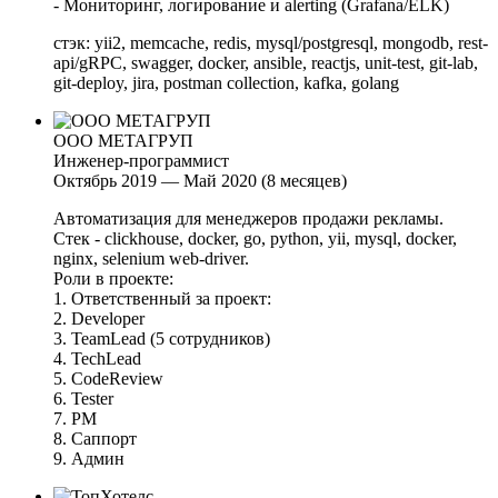
- Мониторинг, логирование и alerting (Grafana/ELK)
стэк: yii2, memcache, redis, mysql/postgresql, mongodb, rest-
api/gRPC, swagger, docker, ansible, reactjs, unit-test, git-lab,
git-deploy, jira, postman collection, kafka, golang
ООО МЕТАГРУП
Инженер-программист
Октябрь 2019 — Май 2020 (8 месяцев)
Автоматизация для менеджеров продажи рекламы.
Стек - clickhouse, docker, go, python, yii, mysql, docker,
nginx, selenium web-driver.
Роли в проекте:
1. Ответственный за проект:
2. Developer
3. TeamLead (5 сотрудников)
4. TechLead
5. CodeReview
6. Tester
7. PM
8. Саппорт
9. Админ