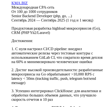
KMA.BIZ
Международная CPA-сеть
От 100 до 1000 сотрудников
Senior Backend Developer (php, go, ...)
Сентябрь 2024 — Сентябрь 2025 (1 год и 1 месяц)
Продуктовая разработка highload микросервисов (Go),
CRM (PHP Yii2/Laravel)
Достижения:
1. С нуля настроил CI/CD pipeline: внедрил
автоматические релизы через тестовые контуры с
использованием GitLab CI, что сократило время деплоя
на 60% и минимизировало человеческие ошибки
2. Достиг высокой производительности: разработанные
микросервисы на Go обрабатывают >10,000 RPS с
latency < 50ms (tracking traffic, push, telegram bot/send
message)
3. Успешно интегрировал ClickHouse: для аналитики и
обработки больших объемов данных, что улучшило
скорость отчетов в 10 раз