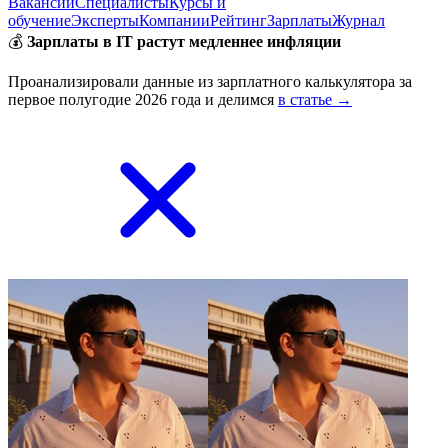
Вакансии
Специалисты
Курсы и
обучение
Эксперты
Компании
Рейтинг
Зарплаты
Журнал
💰
Зарплаты в IT растут медленнее инфляции
Проанализировали данные из зарплатного калькулятора за
первое полугодие 2026 года и делимся
в статье →