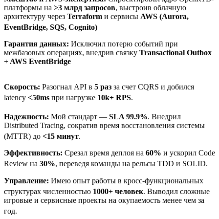
платформы на
>3 млрд запросов
, выстроив облачную
архитектуру через
Terraform
и сервисы
AWS (Aurora,
EventBridge, SQS, Cognito)
Гарантия данных:
Исключил потерю событий при
межбазовых операциях, внедрив связку
Transactional Outbox
+ AWS EventBridge
Скорость:
Разогнал API в
5 раз
за счет CQRS и добился
latency
<50ms
при нагрузке
10k+ RPS
.
Надежность:
Мой стандарт —
SLA 99.9%
.
Внедрил
Distributed Tracing, сократив время восстановления системы
(MTTR) до
<15 минут
.
Эффективность:
Срезал время деплоя на
60%
и ускорил Code
Review на
30%
, переведя команды на рельсы TDD и SOLID.
Управление:
Имею опыт работы в кросс-функциональных
структурах численностью
1000+ человек
.
Выводил сложные
игровые и сервисные проекты на окупаемость менее чем за
год.