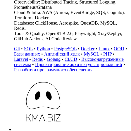
Observability: Distributed Tracing, Structured Logging,
Prometheus/Grafana
Cloud & Infra: AWS (Aurora, EventBridge, SQS, Cognito),
Terraform, Docker.
Databases: ClickHouse, Aerospike, QuestDB, MySQL,
Redis.
Tools & Quality: OpenRTB 2.6, Playwright, Xray/Zephyr,
GitHub Actions, AI Code Review.
Git
•
SQL
•
Python
•
PostgreSQL
•
Docker
•
Linux
•
ООП
•
Базы данных
•
Английский язык
•
MySQL
•
PHP
•
Laravel
•
Redis
•
Golang
•
CI/CD
•
Высоконагруженные
системы
•
Проектирование архитектуры приложений
•
Разработка программного обеспечения