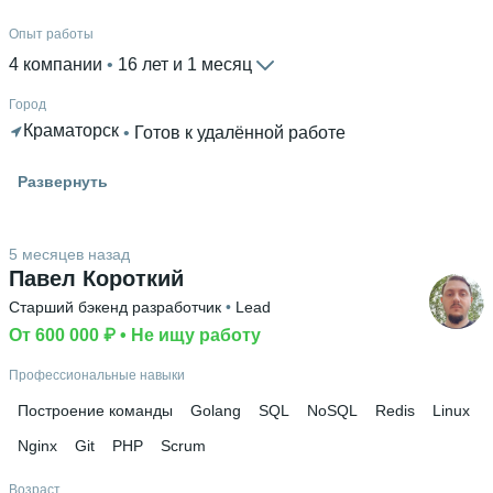
Опыт работы
4 компании
 • 
16 лет и 1 месяц
Город
Краматорск
 • 
Готов к удалённой работе
Гражданство
Развернуть
Украина
Знание языков
5 месяцев назад
Русский родной язык
Павел Короткий
Высшее образование
Старший бэкенд разработчик
 • 
Lead
ДГМА
От 600 000 ₽
 • 
Не ищу работу
Дополнительное образование
Профессиональные навыки
Информационные технологии
Построение команды
Golang
SQL
NoSQL
Redis
Linux
Nginx
Git
PHP
Scrum
Возраст