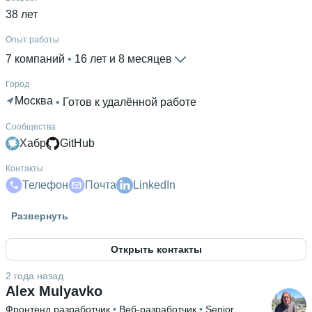
38 лет
Опыт работы
7 компаний
 • 
16 лет и 8 месяцев
Город
Москва
 • 
Готов к удалённой работе
Сообщества
Хабр
GitHub
Контакты
Телефон
Почта
LinkedIn
Гражданство
Развернуть
Россия
Открыть контакты
Знание языков
Английский В2
2 года назад
Alex Mulyavko
Высшее образование
Фронтенд разработчик
 • 
Веб-разработчик
 • 
Senior
ДГМА