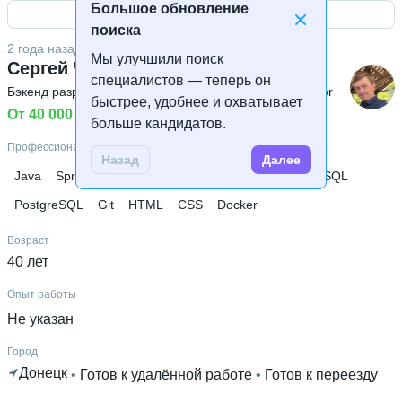
месяц
Большое обновление
Открыть контакты
поиска
Дополнительное образование
2 года назад
Мы улучшили поиск
Lviv UX Hackathon 2017
Сергей Черепнин
специалистов — теперь он
Бэкенд разработчик
 • 
Разработчик приложений
 • 
Junior
быстрее, удобнее и охватывает
От 40 000 ₽
 • 
Ищу работу
больше кандидатов.
Профессиональные навыки
Назад
Далее
Java
Spring Boot
Hibernate
Apache Maven
MySQL
PostgreSQL
Git
HTML
CSS
Docker
Возраст
40 лет
Опыт работы
Не указан
Город
Донецк
 • 
Готов к удалённой работе
 • 
Готов к переезду