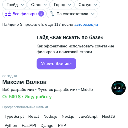
Грейд
Стаж
Город
Статус
Все фильтры
По соответствию
1
Найдено
5
профилей, еще 117 после
авторизации
Гайд «Как искать по базе»
Как эффективно использовать сочетание
фильтров и поисковой строки
Узнать больше
сегодня
Максим Волков
Веб-разработчик
 • 
Фулстек разработчик
 • 
Middle
От 500 $
 • 
Ищу работу
Профессиональные навыки
TypeScript
React
Node.js
Next.js
JavaScript
NestJS
Python
FastAPI
Django
PHP