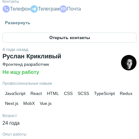
Контакты
Телефон
Телеграм
Почта
Высшее образование
Развернуть
ДГМА
 • 
Автоматизации машиностроения
 • 
5 лет и 5
месяцев
Открыть контакты
Дополнительное образование
4 года назад
СБЕР x Studre
 • 
Result School
Руслан Крикливый
Фронтенд разработчик
Не ищу работу
Профессиональные навыки
JavaScript
React
HTML
CSS
SCSS
TypeScript
Redux
Next.js
MobX
Vue.js
Возраст
24 года
Опыт работы