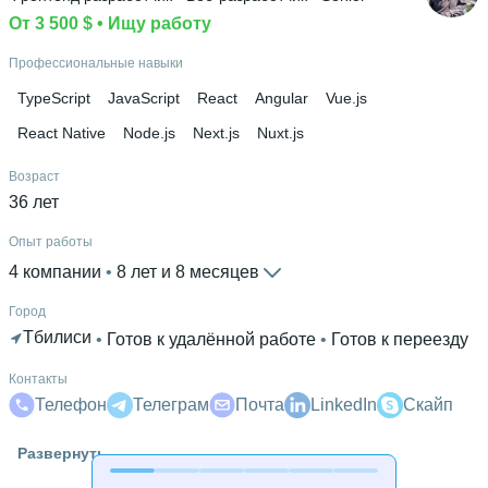
От 3 500 $
 • 
Ищу работу
Дополнительное образование
ФАМИТ
Профессиональные навыки
TypeScript
JavaScript
React
Angular
Vue.js
React Native
Node.js
Next.js
Nuxt.js
Возраст
36 лет
Опыт работы
4 компании
 • 
8 лет и 8 месяцев
Город
Тбилиси
 • 
Готов к удалённой работе
 • 
Готов к переезду
Контакты
Телефон
Телеграм
Почта
LinkedIn
Скайп
Высшее образование
Развернуть
ДГМА
 • 
Автоматизации машиностроения
 • 
4 года и 1