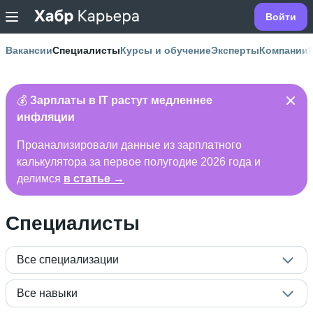
Войти
Вакансии
Специалисты
Курсы и обучение
Эксперты
Компании
💰
Зарплаты в IT растут медленнее
инфляции
Проанализировали данные из зарплатного
калькулятора за первое полугодие 2026 года и
делимся
в статье →
Специалисты
Все специализации
Все навыки