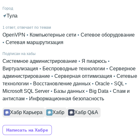
Город
Тула
1 ответ, отвечает по темам
OpenVPN
 • 
Компьютерные сети
 • 
Сетевое оборудование
• 
Сетевая маршрутизация
Подписан на хабы
Системное администрирование
 • 
Я пиарюсь
 • 
Виртуализация
 • 
Беспроводные технологии
 • 
Серверное
администрирование
 • 
Серверная оптимизация
 • 
Сетевые
технологии
 • 
Восстановление данных
 • 
Oracle
 • 
SQL
 • 
Microsoft SQL Server
 • 
Базы данных
 • 
Big Data
 • 
Спам и
антиспам
 • 
Информационная безопасность
Хабр Карьера
Хабр
Хабр Q&A
Написать на Хабре