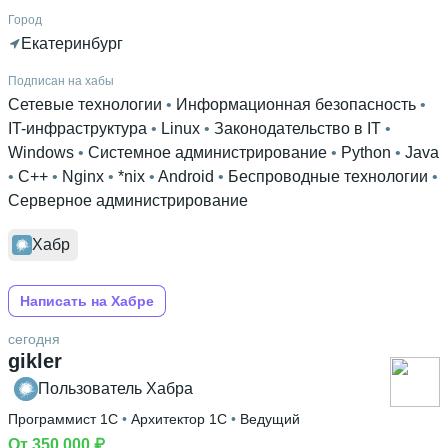
Город
Екатеринбург
Подписан на хабы
Сетевые технологии
 • 
Информационная безопасность
 • 
IT-инфраструктура
 • 
Linux
 • 
Законодательство в IT
 • 
Windows
 • 
Системное администрирование
 • 
Python
 • 
Java
• 
C++
 • 
Nginx
 • 
*nix
 • 
Android
 • 
Беспроводные технологии
 • 
Серверное администрирование
Хабр
Написать на Хабре
сегодня
gikler
Пользователь Хабра
Программист 1С
 • 
Архитектор 1С
 • 
Ведущий
От 350 000 ₽