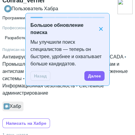
Conrad_Verner
Пользователь Хабра
Программист 1С
 • 
Средний
Большое обновление
Профессиональные навыки
поиска
Разработка под 1С
Администрирование 1С
C++
Мы улучшили поиск
специалистов — теперь он
Подписан на хабы
быстрее, удобнее и охватывает
Антивирусная защита
 • 
Криптография
 • 
CTF
 • 
SCADA
 • 
больше кандидатов.
Промышленное программирование
 • 
UEFI
 • 
Спам и
антиспам
 • 
I2P
 • 
Интернет вещей
 • 
Высоконагруженные
Назад
Далее
системы
 • 
Perl
 • 
Хостинг
 • 
Настройка Linux
 • 
Информационная безопасность
 • 
Системное
администрирование
Хабр
Написать на Хабре
1 день назад