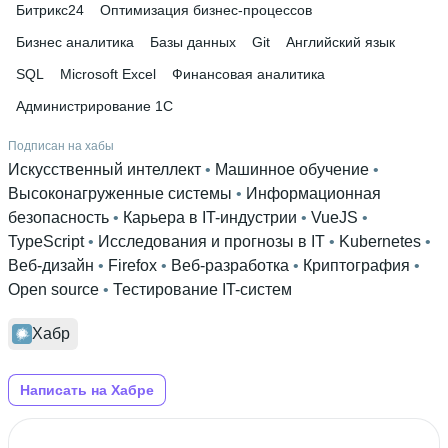
Битрикс24
Оптимизация бизнес-процессов
Бизнес аналитика
Базы данных
Git
Английский язык
SQL
Microsoft Excel
Финансовая аналитика
Администрирование 1С
Подписан на хабы
Искусственный интеллект
 • 
Машинное обучение
 • 
Высоконагруженные системы
 • 
Информационная
безопасность
 • 
Карьера в IT-индустрии
 • 
VueJS
 • 
TypeScript
 • 
Исследования и прогнозы в IT
 • 
Kubernetes
 • 
Веб-дизайн
 • 
Firefox
 • 
Веб-разработка
 • 
Криптография
 • 
Open source
 • 
Тестирование IT-систем
Хабр
Написать на Хабре