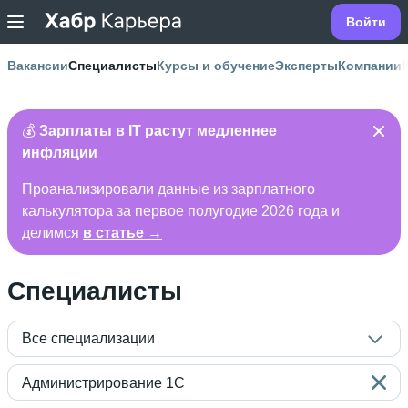
Войти
Вакансии
Специалисты
Курсы и обучение
Эксперты
Компании
💰
Зарплаты в IT растут медленнее
инфляции
Проанализировали данные из зарплатного
калькулятора за первое полугодие 2026 года и
делимся
в статье →
Специалисты
Все специализации
Администрирование 1С