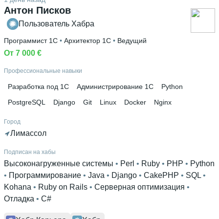
Антон Писков
Пользователь Хабра
Программист 1С
 • 
Архитектор 1С
 • 
Ведущий
От 7 000 €
Профессиональные навыки
Разработка под 1С
Администрирование 1С
Python
PostgreSQL
Django
Git
Linux
Docker
Nginx
Город
Лимассол
Подписан на хабы
Высоконагруженные системы
 • 
Perl
 • 
Ruby
 • 
PHP
 • 
Python
• 
Программирование
 • 
Java
 • 
Django
 • 
CakePHP
 • 
SQL
 • 
Kohana
 • 
Ruby on Rails
 • 
Серверная оптимизация
 • 
Отладка
 • 
C#