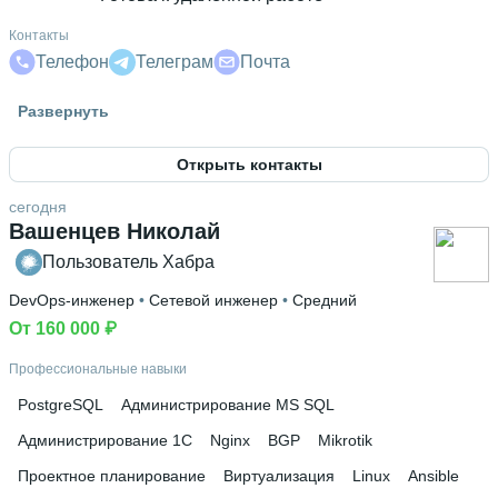
Контакты
Телефон
Телеграм
Почта
Гражданство
Развернуть
Россия
Открыть контакты
Знание языков
Английский А1
сегодня
Вашенцев Николай
Высшее образование
ОГИС
Пользователь Хабра
 • 
Экономический
 • 
4 года и 10 месяцев
DevOps-инженер
 • 
Сетевой инженер
 • 
Средний
Дополнительное образование
Школа БИТ
От 160 000 ₽
 • 
Кодерлайн
 • 
PWC
 • 
Российский новый
университет,
 • 
Институт профессиональных бухгалтеров
Профессиональные навыки
и аудиторов России,
 • 
УЦ 1
PostgreSQL
Администрирование MS SQL
Администрирование 1С
Nginx
BGP
Mikrotik
Проектное планирование
Виртуализация
Linux
Ansible