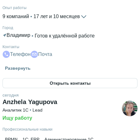
Опыт работы
9 компаний
 • 
17 лет и 10 месяцев
Город
Владимир
 • 
Готов к удалённой работе
Контакты
Телефон
Почта
Гражданство
Развернуть
Россия
Открыть контакты
Знание языков
Русский родной язык
 • 
Английский В1
сегодня
Anzhela Yagupova
Высшее образование
Аналитик 1С
 • 
Lead
ВлГУ им. А. Г. и Н. Г. Столетовых
 • 
Информационных
технологий
Ищу работу
 • 
5 лет
Дополнительное образование
Профессиональные навыки
Заочная школа Московского инженерно-физического
BPMN
1C: ERP
Администрирование 1С