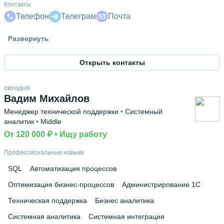
Контакты
Телефон
Телеграм
Почта
Гражданство
Развернуть
Россия
Открыть контакты
Высшее образование
Финансовый университет
 • 
Информационные технологии
сегодня
и анализ больших данных
 • 
1 год и 11 месяцев
Вадим Михайлов
Дополнительное образование
Менеджер технической поддержки
 • 
Системный
Финансовый университет при Правительстве Российской
аналитик
 • 
Middle
Федерации, Москва
От 120 000 ₽
 • 
Ищу работу
Профессиональные навыки
SQL
Автоматизация процессов
Оптимизация бизнес-процессов
Администрирование 1С
Техническая поддержка
Бизнес аналитика
Системная аналитика
Системная интеграция