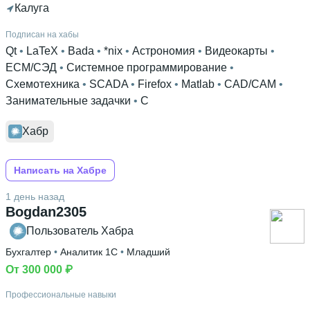
Калуга
Подписан на хабы
Qt
 • 
LaTeX
 • 
Bada
 • 
*nix
 • 
Астрономия
 • 
Видеокарты
 • 
ECM/СЭД
 • 
Системное программирование
 • 
Схемотехника
 • 
SCADA
 • 
Firefox
 • 
Matlab
 • 
CAD/CAM
 • 
Занимательные задачки
 • 
C
Хабр
Написать на Хабре
1 день назад
Bogdan2305
Пользователь Хабра
Бухгалтер
 • 
Аналитик 1С
 • 
Младший
От 300 000 ₽
Профессиональные навыки