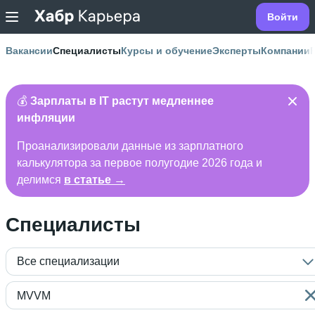
Войти
Вакансии
Специалисты
Курсы и обучение
Эксперты
Компании
💰
Зарплаты в IT растут медленнее
инфляции
Проанализировали данные из зарплатного
калькулятора за первое полугодие 2026 года и
делимся
в статье →
Специалисты
Все специализации
MVVM