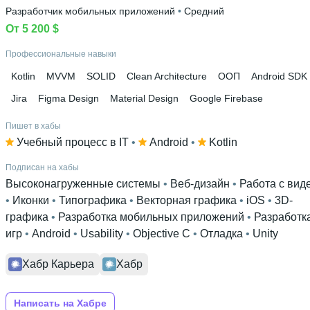
Разработчик мобильных приложений
 • 
Средний
От 5 200 $
Профессиональные навыки
Kotlin
MVVM
SOLID
Clean Architecture
ООП
Android SDK
Jira
Figma Design
Material Design
Google Firebase
Пишет в хабы
Учебный процесс в IT
 • 
Android
 • 
Kotlin
Подписан на хабы
Высоконагруженные системы
 • 
Веб-дизайн
 • 
Работа с вид
• 
Иконки
 • 
Типографика
 • 
Векторная графика
 • 
iOS
 • 
3D-
графика
 • 
Разработка мобильных приложений
 • 
Разработк
игр
 • 
Android
 • 
Usability
 • 
Objective C
 • 
Отладка
 • 
Unity
Хабр Карьера
Хабр
Написать на Хабре