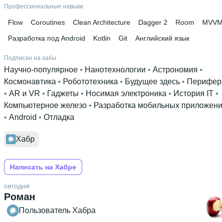
Профессиональные навыки
Flow
Coroutines
Clean Architecture
Dagger 2
Room
MVV
Разработка под Android
Kotlin
Git
Английский язык
Подписан на хабы
Научно-популярное
 • 
Нанотехнологии
 • 
Астрономия
 • 
Космонавтика
 • 
Робототехника
 • 
Будущее здесь
 • 
Перифер
• 
AR и VR
 • 
Гаджеты
 • 
Носимая электроника
 • 
История IT
 • 
Компьютерное железо
 • 
Разработка мобильных приложен
• 
Android
 • 
Отладка
Хабр
Написать на Хабре
сегодня
Роман
Пользователь Хабра