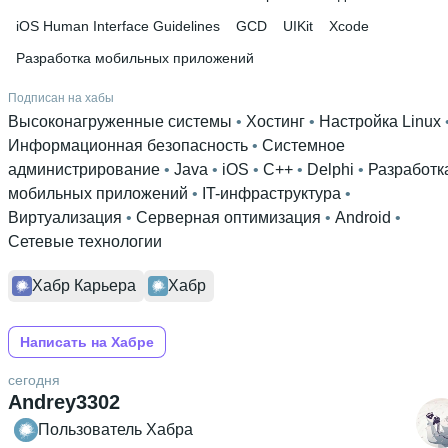
iOS Human Interface Guidelines
GCD
UIKit
Xcode
Разработка мобильных приложений
Подписан на хабы
Высоконагруженные системы
 • 
Хостинг
 • 
Настройка Linux
Информационная безопасность
 • 
Системное
администрирование
 • 
Java
 • 
iOS
 • 
C++
 • 
Delphi
 • 
Разработк
мобильных приложений
 • 
IT-инфраструктура
 • 
Виртуализация
 • 
Серверная оптимизация
 • 
Android
 • 
Сетевые технологии
Хабр Карьера
Хабр
Написать на Хабре
сегодня
Andrey3302
Пользователь Хабра