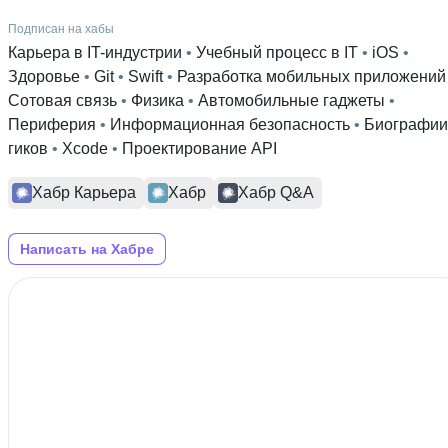
Подписан на хабы
Карьера в IT-индустрии
 • 
Учебный процесс в IT
 • 
iOS
 • 
Здоровье
 • 
Git
 • 
Swift
 • 
Разработка мобильных приложений
Сотовая связь
 • 
Физика
 • 
Автомобильные гаджеты
 • 
Периферия
 • 
Информационная безопасность
 • 
Биографии
гиков
 • 
Xcode
 • 
Проектирование API
Хабр Карьера
Хабр
Хабр Q&A
Написать на Хабре