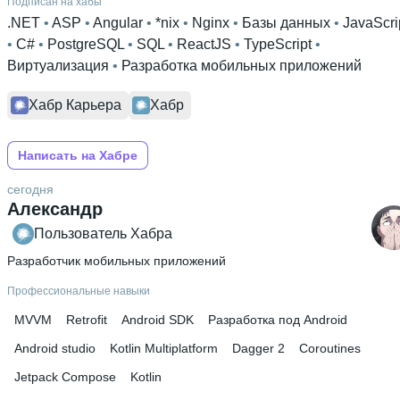
Подписан на хабы
.NET
 • 
ASP
 • 
Angular
 • 
*nix
 • 
Nginx
 • 
Базы данных
 • 
JavaScri
• 
C#
 • 
PostgreSQL
 • 
SQL
 • 
ReactJS
 • 
TypeScript
 • 
Виртуализация
 • 
Разработка мобильных приложений
Хабр Карьера
Хабр
Написать на Хабре
сегодня
Александр
Пользователь Хабра
Разработчик мобильных приложений
Профессиональные навыки
MVVM
Retrofit
Android SDK
Разработка под Android
Android studio
Kotlin Multiplatform
Dagger 2
Coroutines
Jetpack Compose
Kotlin