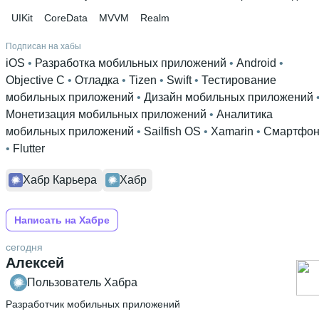
UIKit
CoreData
MVVM
Realm
Подписан на хабы
iOS
 • 
Разработка мобильных приложений
 • 
Android
 • 
Objective C
 • 
Отладка
 • 
Tizen
 • 
Swift
 • 
Тестирование
мобильных приложений
 • 
Дизайн мобильных приложений
Монетизация мобильных приложений
 • 
Аналитика
мобильных приложений
 • 
Sailfish OS
 • 
Xamarin
 • 
Смартфо
• 
Flutter
Хабр Карьера
Хабр
Написать на Хабре
сегодня
Алексей
Пользователь Хабра
Разработчик мобильных приложений