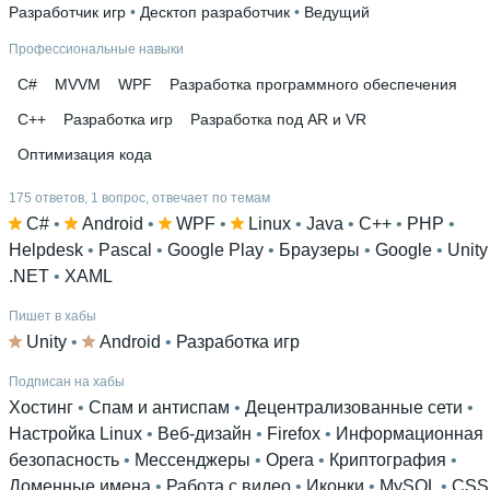
Разработчик игр
 • 
Десктоп разработчик
 • 
Ведущий
Профессиональные навыки
C#
MVVM
WPF
Разработка программного обеспечения
C++
Разработка игр
Разработка под AR и VR
Оптимизация кода
175 ответов, 1 вопрос, отвечает по темам
C#
 • 
Android
 • 
WPF
 • 
Linux
 • 
Java
 • 
C++
 • 
PHP
 • 
Helpdesk
 • 
Pascal
 • 
Google Play
 • 
Браузеры
 • 
Google
 • 
Unity
.NET
 • 
XAML
Пишет в хабы
Unity
 • 
Android
 • 
Разработка игр
Подписан на хабы
Хостинг
 • 
Спам и антиспам
 • 
Децентрализованные сети
 • 
Настройка Linux
 • 
Веб-дизайн
 • 
Firefox
 • 
Информационная
безопасность
 • 
Мессенджеры
 • 
Opera
 • 
Криптография
 • 
Доменные имена
 • 
Работа с видео
 • 
Иконки
 • 
MySQL
 • 
CSS