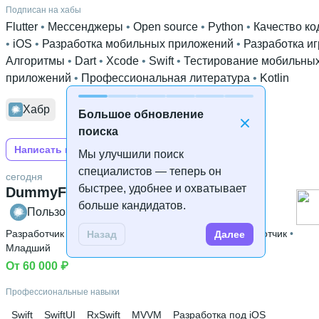
Подписан на хабы
Flutter
 • 
Мессенджеры
 • 
Open source
 • 
Python
 • 
Качество ко
• 
iOS
 • 
Разработка мобильных приложений
 • 
Разработка иг
Алгоритмы
 • 
Dart
 • 
Xcode
 • 
Swift
 • 
Тестирование мобильны
приложений
 • 
Профессиональная литература
 • 
Kotlin
Хабр
Большое обновление
поиска
Написать на Хабре
Мы улучшили поиск
специалистов — теперь он
сегодня
быстрее, удобнее и охватывает
DummyForSwift
больше кандидатов.
Пользователь Хабра
Разработчик мобильных приложений
 • 
Десктоп разработчик
 • 
Назад
Далее
Младший
От 60 000 ₽
Профессиональные навыки
Swift
SwiftUI
RxSwift
MVVM
Разработка под iOS