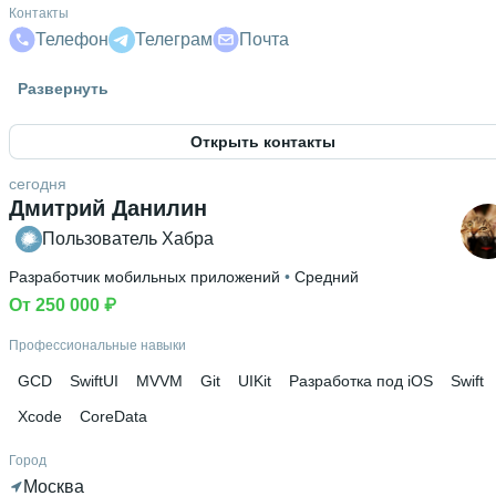
Контакты
Телефон
Телеграм
Почта
Высшее образование
Развернуть
НИТУ «МИСиС»
 • 
Кафедра автоматизиро­ванного
проектирования и дизайна
 • 
1 год и 10 месяцев
Открыть контакты
Ещё 1 в профиле
сегодня
Дополнительное образование
Дмитрий Данилин
Яндекс Практикум
Пользователь Хабра
Разработчик мобильных приложений
 • 
Средний
От 250 000 ₽
Профессиональные навыки
GCD
SwiftUI
MVVM
Git
UIKit
Разработка под iOS
Swift
Xcode
CoreData
Город
Москва