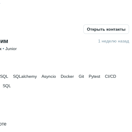
а
Открыть контакты
рим
1 неделю назад
к
 • 
Junior
 месяц
eSQL
SQLalchemy
Asyncio
Docker
Git
Pytest
CI/CD
SQL
оте