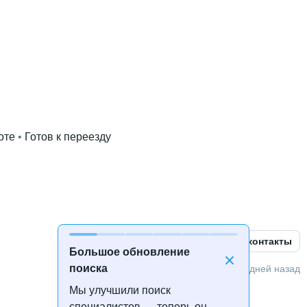
оте
 • 
Готов к переезду
Открыть контакты
Большое обновление
й В2
поиска
5 дней назад
Мы улучшили поиск
онных технологий и менеджмента
 • 
2 года и 11 месяцев
специалистов — теперь он