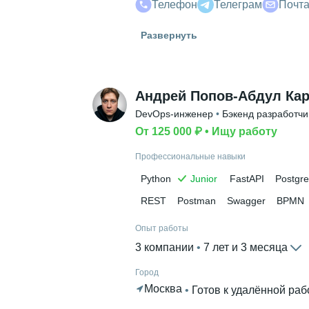
Телефон
Телеграм
Почт
Гражданство
Развернуть
Россия
Знание языков
Английский В2
Андрей Попов-Абдул Ка
Высшее образование
DevOps-инженер
 • 
Бэкенд разработчи
УрГЭУ
 • 
Финансовый
 • 
4 года и 1
От 125 000 ₽
 • 
Ищу работу
Профессиональные навыки
Python
Junior
FastAPI
Postgr
REST
Postman
Swagger
BPMN
Опыт работы
3 компании
 • 
7 лет и 3 месяца
Город
Москва
 • 
Готов к удалённой раб