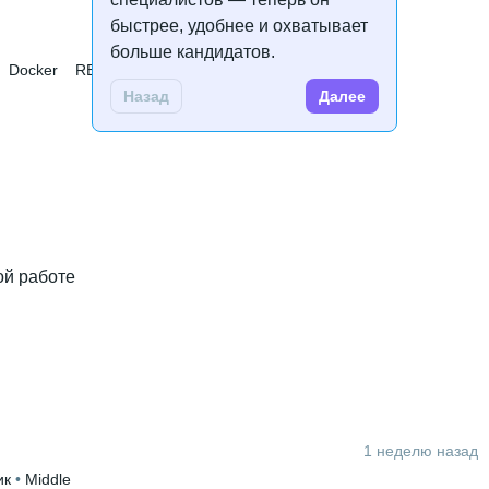
быстрее, удобнее и охватывает
больше кандидатов.
Docker
REST
Linux
Redis
PostgreSQL
Golang
k
Назад
Далее
ой работе
1 неделю назад
онных технологий и менеджмента
 • 
3 года и 11 месяцев
ик
 • 
Middle