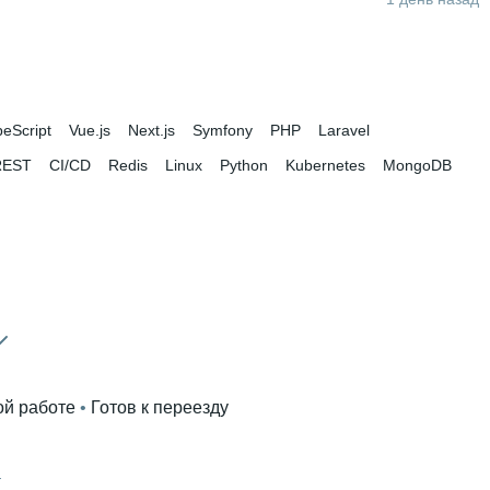
peScript
Vue.js
Next.js
Symfony
PHP
Laravel
REST
CI/CD
Redis
Linux
Python
Kubernetes
MongoDB
ой работе
 • 
Готов к переезду
а