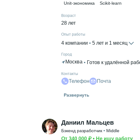
Unit-экономика
Scikit-learn
Возраст
28 лет
Опыт работы
4 компании
 • 
5 лет и 1 месяц
Город
Москва
 • 
Готов к удалённой раб
Контакты
Телефон
Почта
Гражданство
Развернуть
Россия
Знание языков
Русский родной язык
 • 
Английски
Даниил Мальцев
Высшее образование
Бэкенд разработчик
 • 
Middle
УрГЭУ
 • 
Департамент информаци
От 340 000 ₽
 • 
Не ищу работу