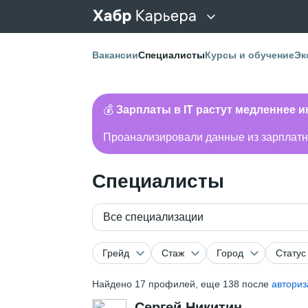
Вакансии
Специалисты
Курсы и обучение
Эк
💰
Зарплаты в IT растут медленнее 
Проанализировали данные из зарплатно
Специалисты
Все специализации
Грейд
Стаж
Город
Статус
Найдено
17
профилей, еще 138 после
авториз
Сергей Никитин