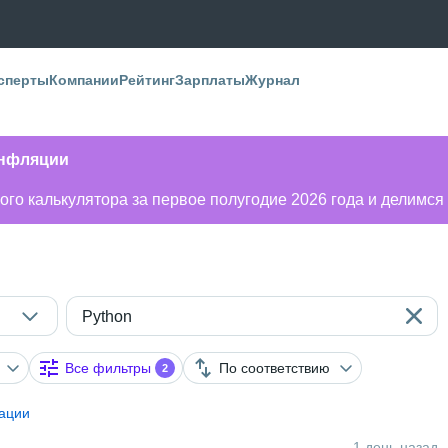
сперты
Компании
Рейтинг
Зарплаты
Журнал
инфляции
го калькулятора за первое полугодие 2026 года и делимся
Python
Все фильтры
По соответствию
2
ации
1 день назад