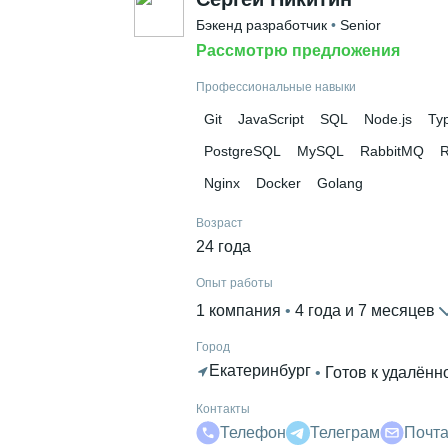
Бэкенд разработчик
 • 
Senior
Рассмотрю предложения
Профессиональные навыки
Git
JavaScript
SQL
Node.js
Ty
PostgreSQL
MySQL
RabbitMQ
Nginx
Docker
Golang
Возраст
24 года
Опыт работы
1 компания
 • 
4 года и 7 месяцев
Город
Екатеринбург
 • 
Готов к удалённ
Контакты
Телефон
Телеграм
Почт