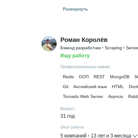
Гражданство
Развернуть
Россия
Высшее образование
УрГЭУ
 • 
Департамент информаци
Роман Королёв
Бэкенд разработчик
 • 
Scraping
 • 
Senio
Ищу работу
Профессиональные навыки
Redis
ООП
REST
MongoDB
S
Git
Английский язык
HTML
Dock
Tornado Web Server
Asyncio
Rabb
Возраст
31 год
Опыт работы
5 компаний
 • 
13 лет и 3 месяца