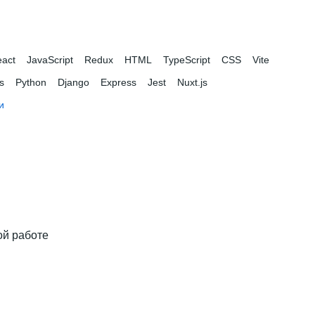
act
JavaScript
Redux
HTML
TypeScript
CSS
Vite
s
Python
Django
Express
Jest
Nuxt.js
и
ой работе