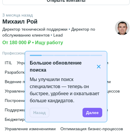
Открыть контакты
Знание языков
Английский В1
3 месяца назад
Высшее образование
Михаил Рой
ЛГУ им. А.С. Пушкина
 • 
Математики, физики и
Директор технической поддержки
 • 
Директор по
информатики
 • 
3 года и 1 месяц
обслуживанию клиентов
 • 
Lead
Ещё 1 в профиле
От 180 000 ₽
 • 
Ищу работу
Дополнительное образование
Профессиональные навыки
PMI
 • 
Unusual Concepts
 • 
ScrumTrek
ITIL
Управление IT-услугами
Большое обновление
Управление людьми
поиска
Разработка ТЗ
Управление проектами
Мы улучшили поиск
Ведение переговоров
Информационные технологии
специалистов — теперь он
Управление разработкой
Организация бизнес-процессов
быстрее, удобнее и охватывает
Построение команды
больше кандидатов.
Проектное планирование
Поддержка клиентов
Презентации
Планирование
Назад
Далее
Бюджетирование проектов
Управление рисками
Управление изменениями
Оптимизация бизнес-процессов