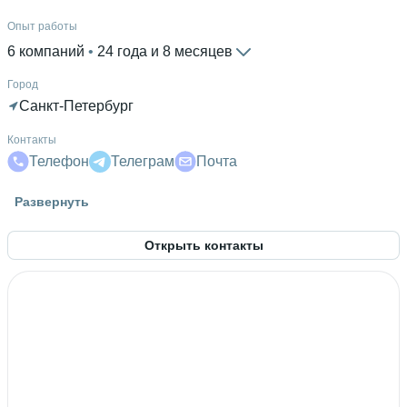
Опыт работы
6 компаний
 • 
24 года и 8 месяцев
Город
Санкт-Петербург
Контакты
Телефон
Телеграм
Почта
Высшее образование
Развернуть
ЛГУ им. А.С. Пушкина
 • 
Математики, физики и
информатики
 • 
3 года и 7 месяцев
Открыть контакты
Дополнительное образование
ORPAK LLC
 • 
Gilbarco Srl.
 • 
ООО «Хэпи стадиз»
 • 
DOMS
ApS
 • 
SAI Global Ltd.
 • 
Учебный центр "Эврика"