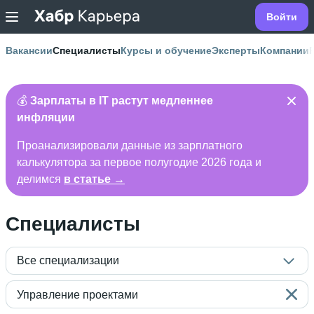
Войти
Вакансии
Специалисты
Курсы и обучение
Эксперты
Компании
💰
Зарплаты в IT растут медленнее
инфляции
Проанализировали данные из зарплатного
калькулятора за первое полугодие 2026 года и
делимся
в статье →
Специалисты
Все специализации
Управление проектами