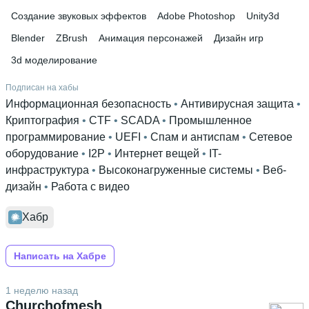
Создание звуковых эффектов
Adobe Photoshop
Unity3d
Blender
ZBrush
Анимация персонажей
Дизайн игр
3d моделирование
Подписан на хабы
Информационная безопасность
 • 
Антивирусная защита
 • 
Криптография
 • 
CTF
 • 
SCADA
 • 
Промышленное
программирование
 • 
UEFI
 • 
Спам и антиспам
 • 
Сетевое
оборудование
 • 
I2P
 • 
Интернет вещей
 • 
IT-
инфраструктура
 • 
Высоконагруженные системы
 • 
Веб-
дизайн
 • 
Работа с видео
Хабр
Написать на Хабре
1 неделю назад
Churchofmesh