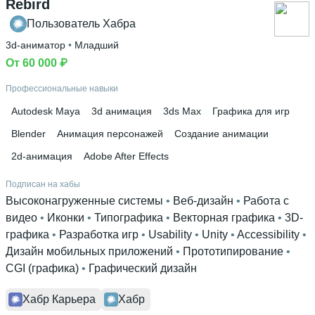
Rebird
Пользователь Хабра
3d-аниматор
 • 
Младший
От 60 000 ₽
Профессиональные навыки
Autodesk Maya
3d анимация
3ds Max
Графика для игр
Blender
Анимация персонажей
Создание анимации
2d-анимация
Adobe After Effects
Подписан на хабы
Высоконагруженные системы
 • 
Веб-дизайн
 • 
Работа с
видео
 • 
Иконки
 • 
Типографика
 • 
Векторная графика
 • 
3D-
графика
 • 
Разработка игр
 • 
Usability
 • 
Unity
 • 
Accessibility
 • 
Дизайн мобильных приложений
 • 
Прототипирование
 • 
CGI (графика)
 • 
Графический дизайн
Хабр Карьера
Хабр