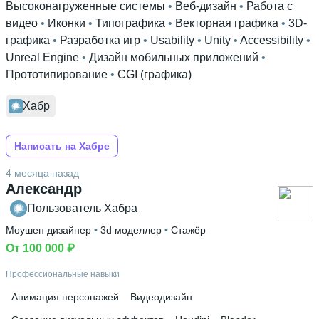
Высоконагруженные системы
 • 
Веб-дизайн
 • 
Работа с
видео
 • 
Иконки
 • 
Типографика
 • 
Векторная графика
 • 
3D-
графика
 • 
Разработка игр
 • 
Usability
 • 
Unity
 • 
Accessibility
 • 
Unreal Engine
 • 
Дизайн мобильных приложений
 • 
Прототипирование
 • 
CGI (графика)
Хабр
Написать на Хабре
4 месяца назад
Александр
Пользователь Хабра
Моушен дизайнер
 • 
3d моделлер
 • 
Стажёр
От 100 000 ₽
Профессиональные навыки
Анимация персонажей
Видеодизайн