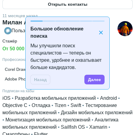
Открыть контакты
Знание языков
Русский родной язык
11 месяцев назад
Милан Агмиоли
Высшее образование
Большое обновление
ИИТ-Москва
Пользователь Хабра
 • 
2 года и 10 месяцев
поиска
Стажёр
Дополнительное образование
Мы улучшили поиск
Uniform Optima Technology
От 50 000 ₽
специалистов — теперь он
быстрее, удобнее и охватывает
Профессиональные навыки
больше кандидатов.
Corel Draw
Фотосъемка
Графика для игр
Adobe Photoshop
Анимация персонажей
Назад
Далее
Подписан на хабы
iOS
 • 
Разработка мобильных приложений
 • 
Android
 • 
Objective C
 • 
Отладка
 • 
Tizen
 • 
Swift
 • 
Тестирование
мобильных приложений
 • 
Дизайн мобильных приложений
• 
Монетизация мобильных приложений
 • 
Аналитика
мобильных приложений
 • 
Sailfish OS
 • 
Xamarin
 • 
Смартфоны
 • 
Flutter