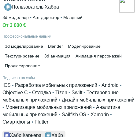
Пользователь Хабра
3d моделлер
 • 
Арт директор
 • 
Младший
От 3 000 €
Профессиональные навыки
3d моделирование
Blender
Моделирование
Текстурирование
3d анимация
Анимация персонажей
Продюсирование
Подписан на хабы
iOS
 • 
Разработка мобильных приложений
 • 
Android
 • 
Objective C
 • 
Отладка
 • 
Tizen
 • 
Swift
 • 
Тестирование
мобильных приложений
 • 
Дизайн мобильных приложений
• 
Монетизация мобильных приложений
 • 
Аналитика
мобильных приложений
 • 
Sailfish OS
 • 
Xamarin
 • 
Смартфоны
 • 
Flutter
Хабр Карьера
Хабр