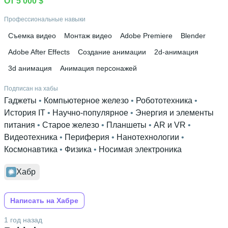
От 5 000 $
Профессиональные навыки
Съемка видео
Монтаж видео
Adobe Premiere
Blender
Adobe After Effects
Создание анимации
2d-анимация
3d анимация
Анимация персонажей
Подписан на хабы
Гаджеты
 • 
Компьютерное железо
 • 
Робототехника
 • 
История IT
 • 
Научно-популярное
 • 
Энергия и элементы
питания
 • 
Старое железо
 • 
Планшеты
 • 
AR и VR
 • 
Видеотехника
 • 
Периферия
 • 
Нанотехнологии
 • 
Космонавтика
 • 
Физика
 • 
Носимая электроника
Хабр
Написать на Хабре
1 год назад