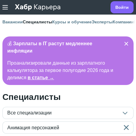
Войти
Вакансии
Специалисты
Курсы и обучение
Эксперты
Компании
💰
Зарплаты в IT растут медленнее
инфляции
Проанализировали данные из зарплатного
калькулятора за первое полугодие 2026 года и
делимся
в статье →
Специалисты
Все специализации
Анимация персонажей