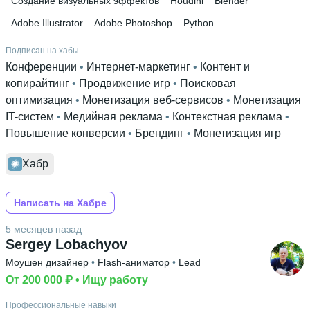
Создание визуальных эффектов
Houdini
Blender
Adobe Illustrator
Adobe Photoshop
Python
Подписан на хабы
Конференции
 • 
Интернет-маркетинг
 • 
Контент и
копирайтинг
 • 
Продвижение игр
 • 
Поисковая
оптимизация
 • 
Монетизация веб-сервисов
 • 
Монетизация
IT-систем
 • 
Медийная реклама
 • 
Контекстная реклама
 • 
Повышение конверсии
 • 
Брендинг
 • 
Монетизация игр
Хабр
Написать на Хабре
5 месяцев назад
Sergey Lobachyov
Моушен дизайнер
 • 
Flash-аниматор
 • 
Lead
От 200 000 ₽
 • 
Ищу работу
Профессиональные навыки