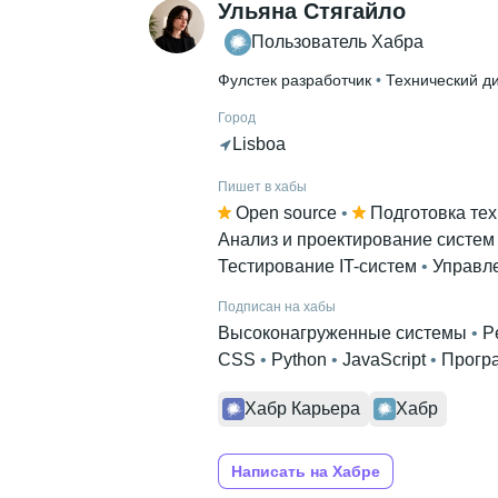
Ульяна Стягайло
Пользователь Хабра
Фулстек разработчик
 • 
Технический д
Город
Lisboa
Пишет в хабы
Open source
 • 
Подготовка те
Анализ и проектирование систем
Тестирование IT-систем
 • 
Управл
Подписан на хабы
Высоконагруженные системы
 • 
P
CSS
 • 
Python
 • 
JavaScript
 • 
Прогр
Хабр Карьера
Хабр
Написать на Хабре