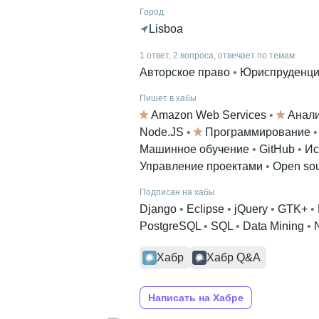
Город
Lisboa
1 ответ, 2 вопроса, отвечает по темам
Авторское право
 • 
Юриспруденция
Пишет в хабы
Amazon Web Services
 • 
Анали
Node.JS
 • 
Программирование
 •
Машинное обучение
 • 
GitHub
 • 
Ис
Управление проектами
 • 
Open so
Подписан на хабы
Django
 • 
Eclipse
 • 
jQuery
 • 
GTK+
 • 
PostgreSQL
 • 
SQL
 • 
Data Mining
 • 
Хабр
Хабр Q&A
Написать на Хабре