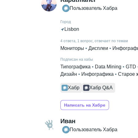
Пользователь Хабра
Город
Lisbon
4 ответа, 1 вопрос, отвечает по темам
Мониторы
 • 
Дисплеи
 • 
Инфограф
Подписан на хабы
Типографика
 • 
Data Mining
 • 
GTD
 
Дизайн
 • 
Инфографика
 • 
Старое 
Хабр
Хабр Q&A
Написать на Хабре
Иван
Пользователь Хабра