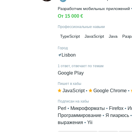
Разработчик мобильных приложений
 
От 15 000 €
Профессиональные навыки
TypeScript
JavaScript
Java
Разр
Город
Lisbon
1 ответ, отвечает по темам
Google Play
Пишет в хабы
JavaScript
 • 
Google Chrome
 • 
Подписан на хабы
Perl
 • 
Микроформаты
 • 
Firefox
 • 
И
Программирование
 • 
Я пиарюсь
 •
выражения
 • 
Yii