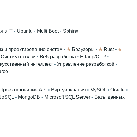
 в IT
 • 
Ubuntu
 • 
Multi Boot
 • 
Sphinx
з и проектирование систем
 • 
Браузеры
 • 
Rust
 • 
 
Системы связи
 • 
Веб-разработка
 • 
Erlang/OTP
 • 
кусственный интеллект
 • 
Управление разработкой
 • 
urce
Проектирование API
 • 
Виртуализация
 • 
MySQL
 • 
Oracle
 • 
NoSQL
 • 
MongoDB
 • 
Microsoft SQL Server
 • 
Базы данных