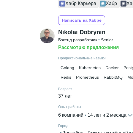
Хабр Карьера
Хабр
Ха
Написать на Хабре
Nikolai Dobrynin
Бэкенд разработчик
 • 
Senior
Рассмотрю предложения
Профессиональные навыки
Golang
Kubernetes
Docker
Post
Redis
Prometheus
RabbitMQ
Mo
Возраст
37 лет
Опыт работы
6 компаний
 • 
14 лет и 2 месяца
Город
Лиссабон