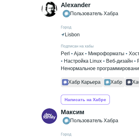
Alexander
Пользователь Хабра
Город
Lisbon
Подписан на хабы
Perl
 • 
Ajax
 • 
Микроформаты
 • 
Хос
• 
Настройка Linux
 • 
Веб-дизайн
 • 
Ненормальное программировани
Хабр Карьера
Хабр
Ха
Написать на Хабре
Максим
Пользователь Хабра
Город