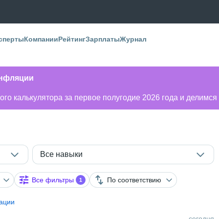
сперты
Компании
Рейтинг
Зарплаты
Журнал
инфляции
го калькулятора за первое полугодие 2026 года и делимся
Все навыки
Все фильтры
По соответствию
1
ации
сегодня