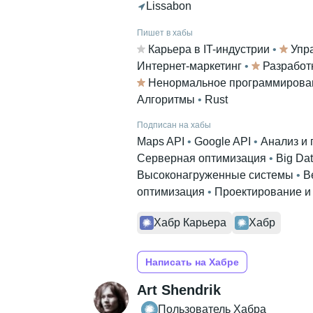
Lissabon
Пишет в хабы
Карьера в IT-индустрии
 • 
Упр
Интернет-маркетинг
 • 
Разработ
Ненормальное программирова
Алгоритмы
 • 
Rust
Подписан на хабы
Maps API
 • 
Google API
 • 
Анализ и 
Серверная оптимизация
 • 
Big Da
Высоконагруженные системы
 • 
В
оптимизация
 • 
Проектирование и
Хабр Карьера
Хабр
Написать на Хабре
Art Shendrik
Пользователь Хабра