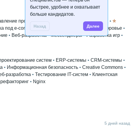
быстрее, удобнее и охватывает
больше кандидатов.
авление продуктом
 • 
Мозг
 • 
VueJS
 • 
Laravel
 • 
Назад
Далее
ка под e-commerce
 • 
Медийная реклама
 • 
Здоровье
 • 
ние
 • 
Веб-разработка
 • 
Мессенджеры
 • 
Разработка игр
 • 
проектирование систем
 • 
ERP-системы
 • 
CRM-системы
 • 
ta
 • 
Информационная безопасность
 • 
Creative Commons
 • 
еб-разработка
 • 
Тестирование IT-систем
 • 
Клиентская
 рефакторинг
 • 
Nginx
5 дней назад