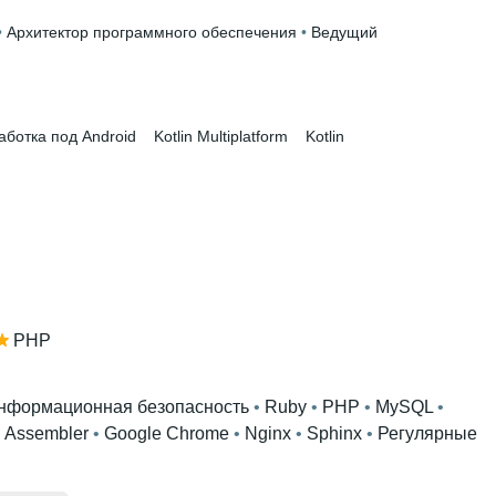
• 
Архитектор программного обеспечения
 • 
Ведущий
аботка под Android
Kotlin Multiplatform
Kotlin
PHP
нформационная безопасность
 • 
Ruby
 • 
PHP
 • 
MySQL
 • 
 
Assembler
 • 
Google Chrome
 • 
Nginx
 • 
Sphinx
 • 
Регулярные