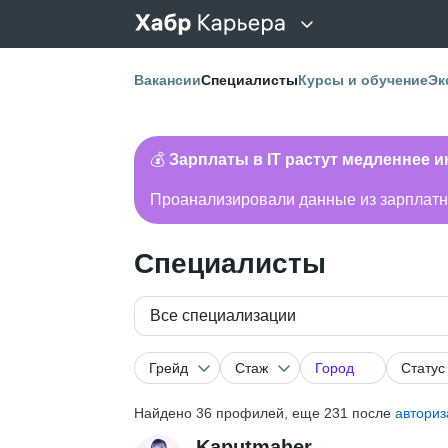
Вакансии
Специалисты
Курсы и обучение
Эк
💰
Зарплаты в IT растут медленнее 
Проанализировали данные из зарплатно
Специалисты
Все специализации
Грейд
Стаж
Город
Статус
Найдено
36
профилей, еще 231 после
авториз
Kaputmaher