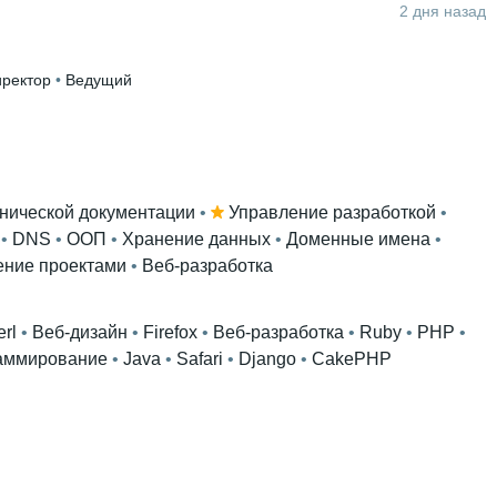
2 дня назад
иректор
 • 
Ведущий
хнической документации
 • 
Управление разработкой
 • 
 • 
DNS
 • 
ООП
 • 
Хранение данных
 • 
Доменные имена
 • 
ение проектами
 • 
Веб-разработка
erl
 • 
Веб-дизайн
 • 
Firefox
 • 
Веб-разработка
 • 
Ruby
 • 
PHP
 • 
аммирование
 • 
Java
 • 
Safari
 • 
Django
 • 
CakePHP