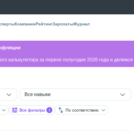
сперты
Компании
Рейтинг
Зарплаты
Журнал
инфляции
го калькулятора за первое полугодие 2026 года и делимся
Все навыки
Все фильтры
По соответствию
1