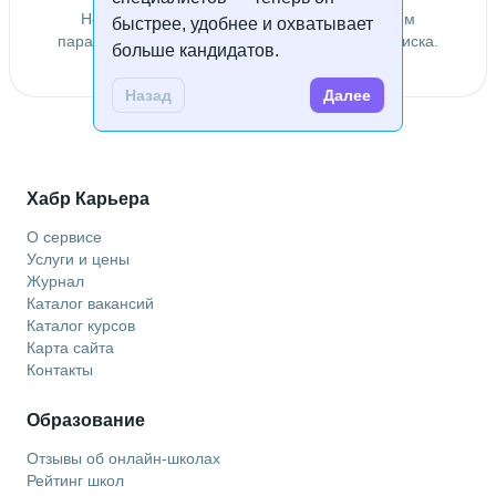
Не удалось найти специалистов по заданным
быстрее, удобнее и охватывает
параметрам. Попробуйте изменить условия поиска.
больше кандидатов.
Назад
Далее
Хабр Карьера
О сервисе
Услуги и цены
Журнал
Каталог вакансий
Каталог курсов
Карта сайта
Контакты
Образование
Отзывы об онлайн-школах
Рейтинг школ