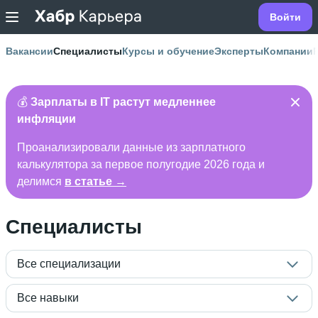
Войти
Вакансии
Специалисты
Курсы и обучение
Эксперты
Компании
💰
Зарплаты в IT растут медленнее
инфляции
Проанализировали данные из зарплатного
калькулятора за первое полугодие 2026 года и
делимся
в статье →
Специалисты
Все специализации
Все навыки