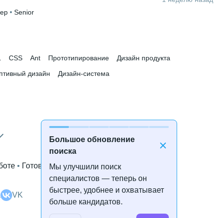
нер
 • 
Senior
L
CSS
Ant
Прототипирование
Дизайн продукта
птивный дизайн
Дизайн-система
Большое обновление
поиска
боте
 • 
Готова к переезду
Мы улучшили поиск
специалистов — теперь он
быстрее, удобнее и охватывает
а
VK
больше кандидатов.