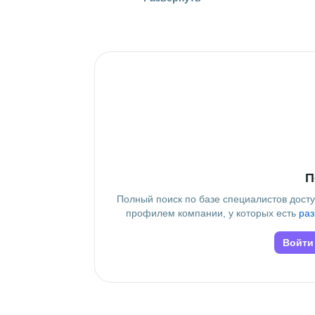
Россия
Знание языков
Английский В2
П
Полный поиск по базе специалистов дост
профилем компании, у которых есть
раз
Войти