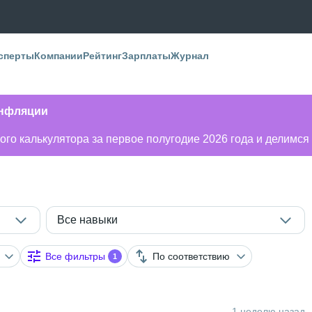
сперты
Компании
Рейтинг
Зарплаты
Журнал
инфляции
го калькулятора за первое полугодие 2026 года и делимся
Все навыки
Все фильтры
По соответствию
1
1 неделю назад