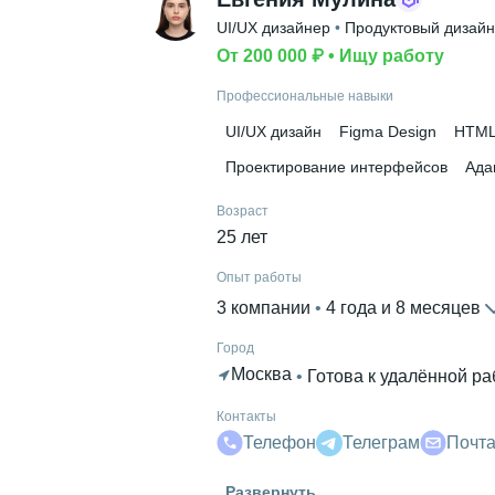
UI/UX дизайнер
 • 
Продуктовый дизай
От 200 000 ₽
 • 
Ищу работу
Профессиональные навыки
UI/UX дизайн
Figma Design
HTM
Проектирование интерфейсов
Ада
Возраст
25 лет
Опыт работы
3 компании
 • 
4 года и 8 месяцев
Город
Москва
 • 
Готова к удалённой ра
Контакты
Телефон
Телеграм
Почт
Гражданство
Развернуть