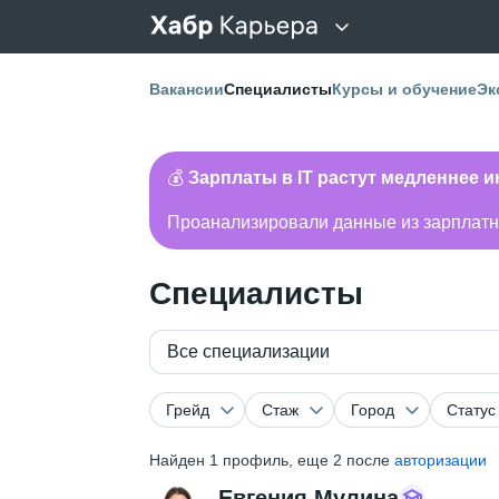
Вакансии
Специалисты
Курсы и обучение
Эк
💰
Зарплаты в IT растут медленнее 
Проанализировали данные из зарплатно
Специалисты
Все специализации
Грейд
Стаж
Город
Статус
Найден
1
профиль, еще 2 после
авторизации
Евгения Мулина