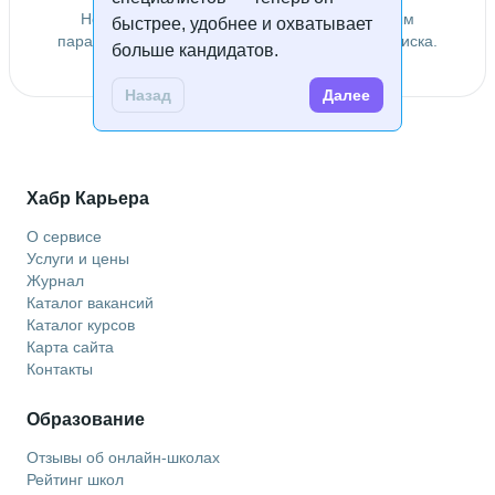
Не удалось найти специалистов по заданным
быстрее, удобнее и охватывает
параметрам. Попробуйте изменить условия поиска.
больше кандидатов.
Назад
Далее
Хабр Карьера
О сервисе
Услуги и цены
Журнал
Каталог вакансий
Каталог курсов
Карта сайта
Контакты
Образование
Отзывы об онлайн-школах
Рейтинг школ