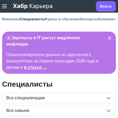
Войти
Вакансии
Специалисты
Курсы и обучение
Эксперты
Компании
💰
Зарплаты в IT растут медленнее
инфляции
Проанализировали данные из зарплатного
калькулятора за первое полугодие 2026 года и
делимся
в статье →
Специалисты
Все специализации
Все навыки