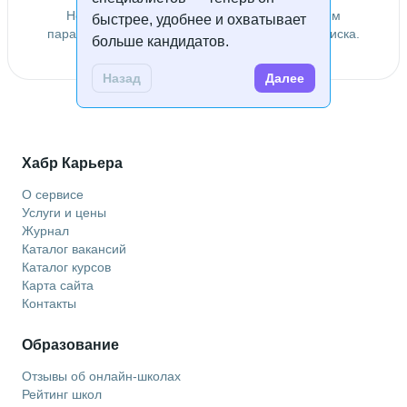
Не удалось найти специалистов по заданным
быстрее, удобнее и охватывает
параметрам. Попробуйте изменить условия поиска.
больше кандидатов.
Назад
Далее
Хабр Карьера
О сервисе
Услуги и цены
Журнал
Каталог вакансий
Каталог курсов
Карта сайта
Контакты
Образование
Отзывы об онлайн-школах
Рейтинг школ