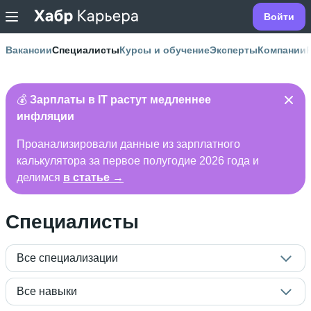
Войти
Вакансии
Специалисты
Курсы и обучение
Эксперты
Компании
💰
Зарплаты в IT растут медленнее
инфляции
Проанализировали данные из зарплатного
калькулятора за первое полугодие 2026 года и
делимся
в статье →
Специалисты
Все специализации
Все навыки