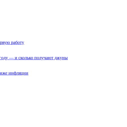
ервую работу
6 году — и сколько получают джуны
 ниже инфляции