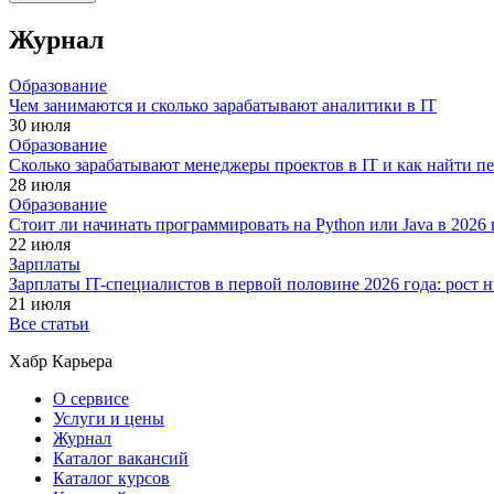
Журнал
Образование
Чем занимаются и сколько зарабатывают аналитики в IT
30 июля
Образование
Сколько зарабатывают менеджеры проектов в IT и как найти п
28 июля
Образование
Стоит ли начинать программировать на Python или Java в 202
22 июля
Зарплаты
Зарплаты IT-специалистов в первой половине 2026 года: рост
21 июля
Все статьи
Хабр Карьера
О сервисе
Услуги и цены
Журнал
Каталог вакансий
Каталог курсов