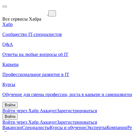
Все сервисы Хабра
Хабр
Сообщество IT-специалистов
Q&A
Ответы на любые вопросы об IT
Карьера
Профессиональное развитие в IT
Курсы
Обучение для смены профессии, роста в карьере и саморазвити
Войти
Войти через Хабр Аккаунт
Зарегистрироваться
Войти
Войти через Хабр Аккаунт
Зарегистрироваться
Вакансии
Специалисты
Курсы и обучение
Эксперты
Компании
Р