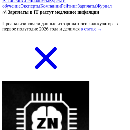
Вакансии
Специалисты
Курсы и
обучение
Эксперты
Компании
Рейтинг
Зарплаты
Журнал
💰
Зарплаты в IT растут медленнее инфляции
Проанализировали данные из зарплатного калькулятора за
первое полугодие 2026 года и делимся
в статье →