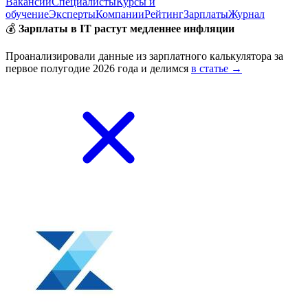
Вакансии
Специалисты
Курсы и
обучение
Эксперты
Компании
Рейтинг
Зарплаты
Журнал
💰
Зарплаты в IT растут медленнее инфляции
Проанализировали данные из зарплатного калькулятора за
первое полугодие 2026 года и делимся
в статье →