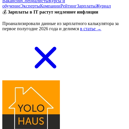
Вакансии
Специалисты
Курсы и
обучение
Эксперты
Компании
Рейтинг
Зарплаты
Журнал
💰
Зарплаты в IT растут медленнее инфляции
Проанализировали данные из зарплатного калькулятора за
первое полугодие 2026 года и делимся
в статье →