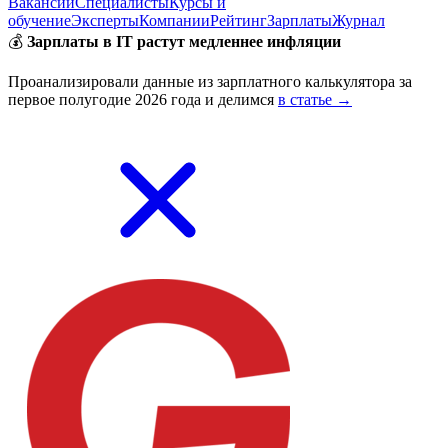
Вакансии
Специалисты
Курсы и
обучение
Эксперты
Компании
Рейтинг
Зарплаты
Журнал
💰
Зарплаты в IT растут медленнее инфляции
Проанализировали данные из зарплатного калькулятора за
первое полугодие 2026 года и делимся
в статье →