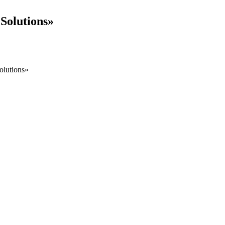
olutions»
lutions»