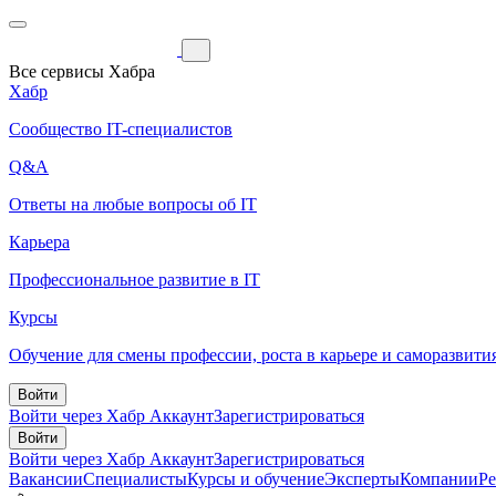
Все сервисы Хабра
Хабр
Сообщество IT-специалистов
Q&A
Ответы на любые вопросы об IT
Карьера
Профессиональное развитие в IT
Курсы
Обучение для смены профессии, роста в карьере и саморазвити
Войти
Войти через Хабр Аккаунт
Зарегистрироваться
Войти
Войти через Хабр Аккаунт
Зарегистрироваться
Вакансии
Специалисты
Курсы и обучение
Эксперты
Компании
Р