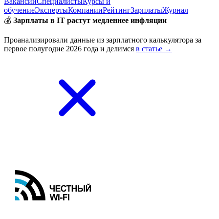
Вакансии
Специалисты
Курсы и
обучение
Эксперты
Компании
Рейтинг
Зарплаты
Журнал
💰
Зарплаты в IT растут медленнее инфляции
Проанализировали данные из зарплатного калькулятора за
первое полугодие 2026 года и делимся
в статье →