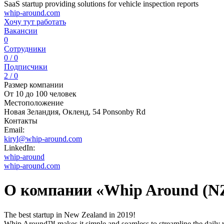
SaaS startup providing solutions for vehicle inspection reports
whip-around.com
Хочу тут работать
Вакансии
0
Сотрудники
0 / 0
Подписчики
2 / 0
Размер компании
От 10 до 100 человек
Местоположение
Новая Зеландия, Окленд, 54 Ponsonby Rd
Контакты
Email:
kiryl@whip-around.com
LinkedIn:
whip-around
whip-around.com
О компании «Whip Around (NZ
The best startup in New Zealand in 2019!
Whip Around™ makes it simple and seamless to streamline the daily v