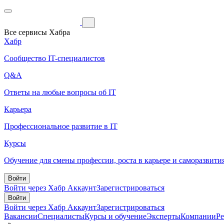
Все сервисы Хабра
Хабр
Сообщество IT-специалистов
Q&A
Ответы на любые вопросы об IT
Карьера
Профессиональное развитие в IT
Курсы
Обучение для смены профессии, роста в карьере и саморазвити
Войти
Войти через Хабр Аккаунт
Зарегистрироваться
Войти
Войти через Хабр Аккаунт
Зарегистрироваться
Вакансии
Специалисты
Курсы и обучение
Эксперты
Компании
Р