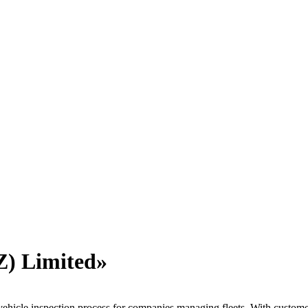
) Limited»
ehicle inspection process for companies managing fleets. With custom