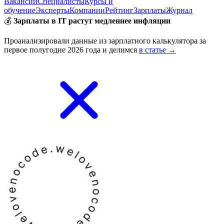
Вакансии
Специалисты
Курсы и
обучение
Эксперты
Компании
Рейтинг
Зарплаты
Журнал
💰
Зарплаты в IT растут медленнее инфляции
Проанализировали данные из зарплатного калькулятора за
первое полугодие 2026 года и делимся
в статье →