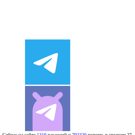
Сейчас на сайте
1319
вакансий и
792320
резюме, в среднем 27