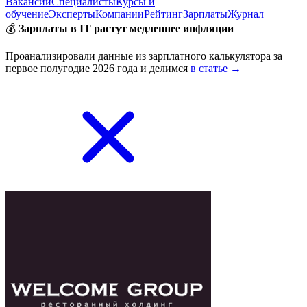
Вакансии
Специалисты
Курсы и
обучение
Эксперты
Компании
Рейтинг
Зарплаты
Журнал
💰
Зарплаты в IT растут медленнее инфляции
Проанализировали данные из зарплатного калькулятора за
первое полугодие 2026 года и делимся
в статье →