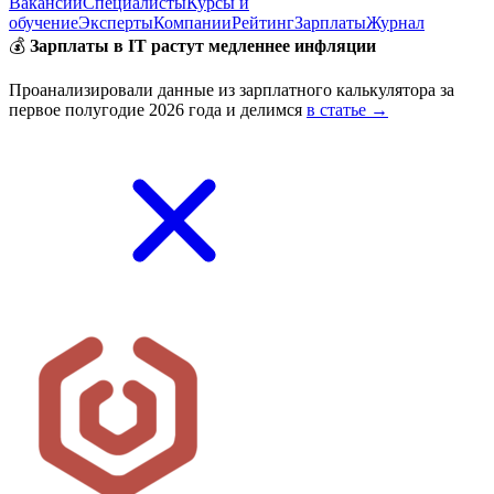
Вакансии
Специалисты
Курсы и
обучение
Эксперты
Компании
Рейтинг
Зарплаты
Журнал
💰
Зарплаты в IT растут медленнее инфляции
Проанализировали данные из зарплатного калькулятора за
первое полугодие 2026 года и делимся
в статье →