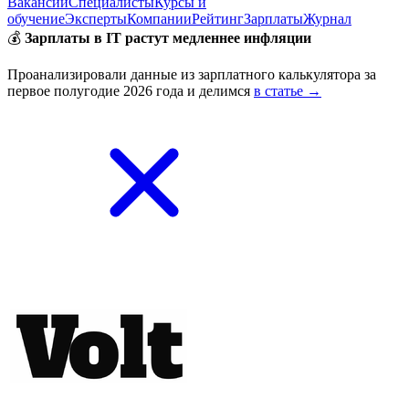
Вакансии
Специалисты
Курсы и
обучение
Эксперты
Компании
Рейтинг
Зарплаты
Журнал
💰
Зарплаты в IT растут медленнее инфляции
Проанализировали данные из зарплатного калькулятора за
первое полугодие 2026 года и делимся
в статье →