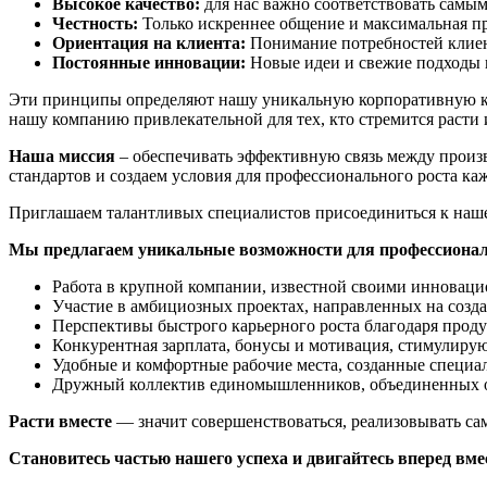
Высокое качество:
для нас важно соответствовать самым 
Честность:
Только искреннее общение и максимальная пр
Ориентация на клиента:
Понимание потребностей клиент
Постоянные инновации:
Новые идеи и свежие подходы 
Эти принципы определяют нашу уникальную корпоративную ку
нашу компанию привлекательной для тех, кто стремится расти и
Наша миссия
– обеспечивать эффективную связь между произ
стандартов и создаем условия для профессионального роста ка
Приглашаем талантливых специалистов присоединиться к наш
Мы предлагаем уникальные возможности для профессиональ
Работа в крупной компании, известной своими иннова
Участие в амбициозных проектах, направленных на соз
Перспективы быстрого карьерного роста благодаря прод
Конкурентная зарплата, бонусы и мотивация, стимулир
Удобные и комфортные рабочие места, созданные специ
Дружный коллектив единомышленников, объединенных об
Расти вместе
— значит совершенствоваться, реализовывать са
Становитесь частью нашего успеха и двигайтесь вперед вмес