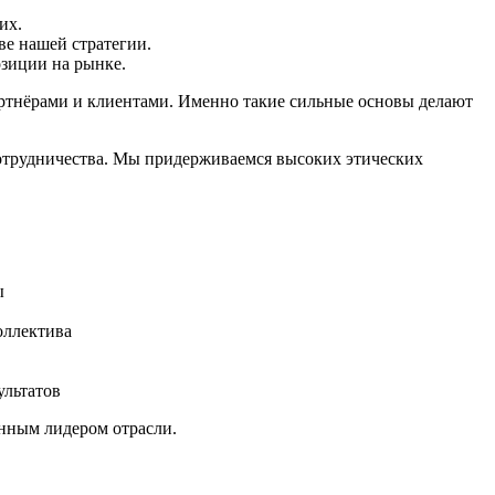
их.
е нашей стратегии.
зиции на рынке.
ртнёрами и клиентами. Именно такие сильные основы делают
отрудничества. Мы придерживаемся высоких этических
ры
коллектива
ультатов
анным лидером отрасли.