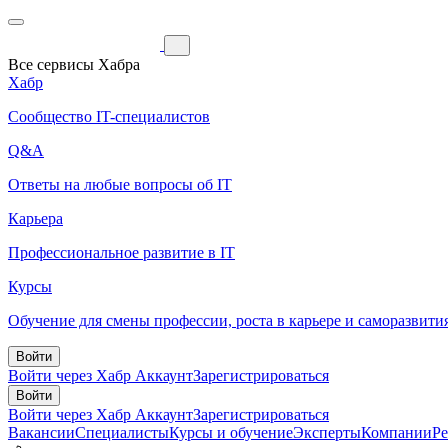
Все сервисы Хабра
Хабр
Сообщество IT-специалистов
Q&A
Ответы на любые вопросы об IT
Карьера
Профессиональное развитие в IT
Курсы
Обучение для смены профессии, роста в карьере и саморазвити
Войти
Войти через Хабр Аккаунт
Зарегистрироваться
Войти
Войти через Хабр Аккаунт
Зарегистрироваться
Вакансии
Специалисты
Курсы и обучение
Эксперты
Компании
Р