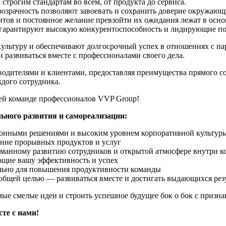
строгим стандартам во всём, от продукта до сервиса.
озрачность позволяют завоевать и сохранить доверие окружающ
ов и постоянное желание превзойти их ожидания лежат в основ
гарантируют высокую конкурентоспособность и лидирующие по
льтуру и обеспечивают долгосрочный успех в отношениях с па
 развиваться вместе с профессионалами своего дела.
водителями и клиентами, предоставляя преимущества прямого с
ждого сотрудника.
ей команде профессионалов VVP Group!
ного развития и самореализации:
ционными решениями и высоким уровнем корпоративной культу
дание прорывных продуктов и услуг
уманному развитию сотрудников и открытой атмосфере внутри 
ующие вашу эффективность и успех
ально для повышения продуктивности команды
щей целью — развиваться вместе и достигать выдающихся рез
мые смелые идеи и строить успешное будущее бок о бок с призн
те с нами!