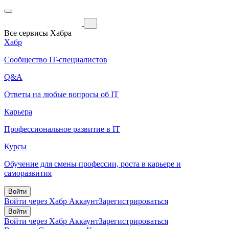
Все сервисы Хабра
Хабр
Сообщество IT-специалистов
Q&A
Ответы на любые вопросы об IT
Карьера
Профессиональное развитие в IT
Курсы
Обучение для смены профессии, роста в карьере и
саморазвития
Войти
Войти через Хабр Аккаунт
Зарегистрироваться
Войти
Войти через Хабр Аккаунт
Зарегистрироваться