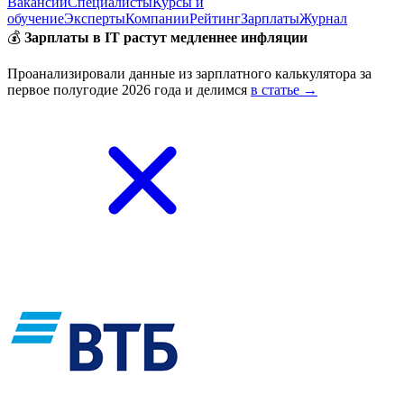
Вакансии
Специалисты
Курсы и
обучение
Эксперты
Компании
Рейтинг
Зарплаты
Журнал
💰
Зарплаты в IT растут медленнее инфляции
Проанализировали данные из зарплатного калькулятора за
первое полугодие 2026 года и делимся
в статье →