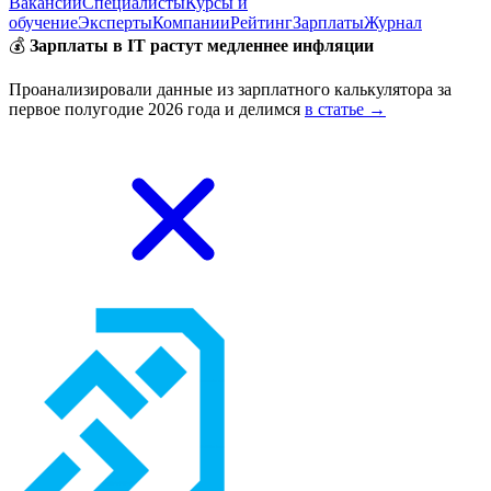
Вакансии
Специалисты
Курсы и
обучение
Эксперты
Компании
Рейтинг
Зарплаты
Журнал
💰
Зарплаты в IT растут медленнее инфляции
Проанализировали данные из зарплатного калькулятора за
первое полугодие 2026 года и делимся
в статье →