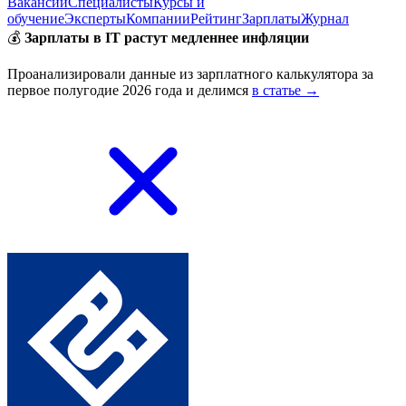
Вакансии
Специалисты
Курсы и
обучение
Эксперты
Компании
Рейтинг
Зарплаты
Журнал
💰
Зарплаты в IT растут медленнее инфляции
Проанализировали данные из зарплатного калькулятора за
первое полугодие 2026 года и делимся
в статье →