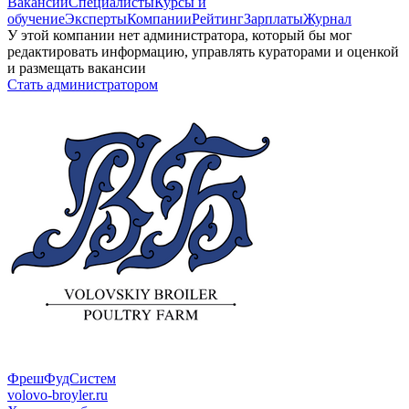
Вакансии
Специалисты
Курсы и
обучение
Эксперты
Компании
Рейтинг
Зарплаты
Журнал
У этой компании нет администратора, который бы мог
редактировать информацию, управлять кураторами и оценкой
и размещать вакансии
Стать администратором
ФрешФудСистем
volovo-broyler.ru