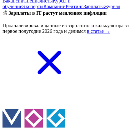
Вакансии
Специалисты
Курсы и
обучение
Эксперты
Компании
Рейтинг
Зарплаты
Журнал
💰
Зарплаты в IT растут медленнее инфляции
Проанализировали данные из зарплатного калькулятора за
первое полугодие 2026 года и делимся
в статье →