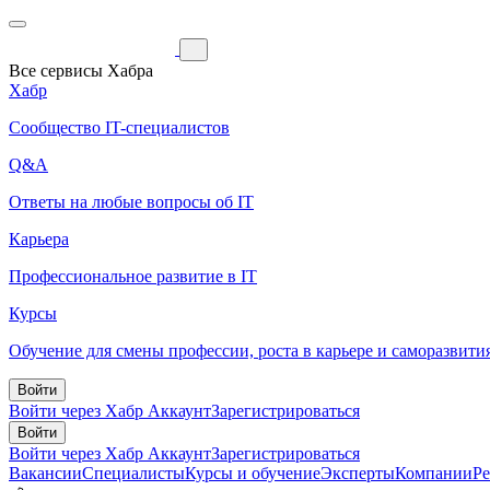
Все сервисы Хабра
Хабр
Сообщество IT-специалистов
Q&A
Ответы на любые вопросы об IT
Карьера
Профессиональное развитие в IT
Курсы
Обучение для смены профессии, роста в карьере и саморазвити
Войти
Войти через Хабр Аккаунт
Зарегистрироваться
Войти
Войти через Хабр Аккаунт
Зарегистрироваться
Вакансии
Специалисты
Курсы и обучение
Эксперты
Компании
Р