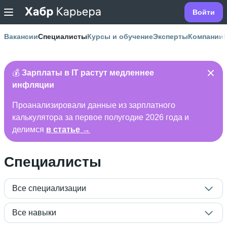
Войти
Вакансии
Специалисты
Курсы и обучение
Эксперты
Компании
💰
Зарплаты в IT растут медленнее
инфляции
Проанализировали данные из зарплатного
калькулятора за первое полугодие 2026 года и
делимся
в статье →
Специалисты
Все специализации
Все навыки