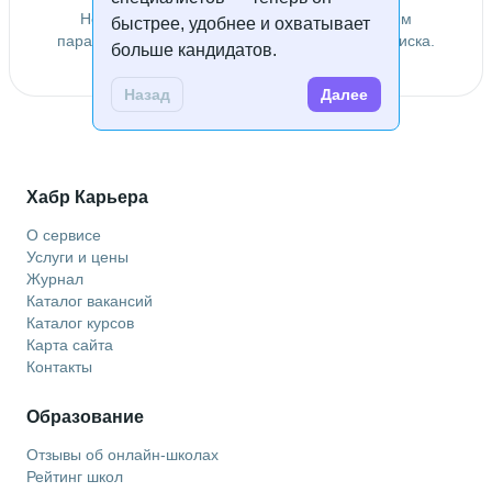
Не удалось найти специалистов по заданным
быстрее, удобнее и охватывает
параметрам. Попробуйте изменить условия поиска.
больше кандидатов.
Назад
Далее
Хабр Карьера
О сервисе
Услуги и цены
Журнал
Каталог вакансий
Каталог курсов
Карта сайта
Контакты
Образование
Отзывы об онлайн-школах
Рейтинг школ