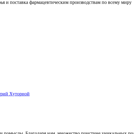
ья и поставка фармацевтическим производствам по всему миру
рий Хуторной
и помыслы. Благодаря нам, множество поистине уникальных поле