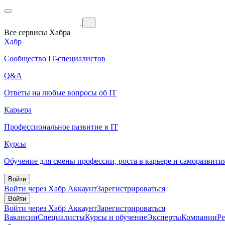
Все сервисы Хабра
Хабр
Сообщество IT-специалистов
Q&A
Ответы на любые вопросы об IT
Карьера
Профессиональное развитие в IT
Курсы
Обучение для смены профессии, роста в карьере и саморазвити
Войти
Войти через Хабр Аккаунт
Зарегистрироваться
Войти
Войти через Хабр Аккаунт
Зарегистрироваться
Вакансии
Специалисты
Курсы и обучение
Эксперты
Компании
Р