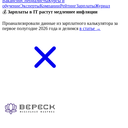
Вакансии
Специалисты
Курсы и
обучение
Эксперты
Компании
Рейтинг
Зарплаты
Журнал
💰
Зарплаты в IT растут медленнее инфляции
Проанализировали данные из зарплатного калькулятора за
первое полугодие 2026 года и делимся
в статье →