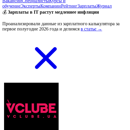
Вакансии
Специалисты
Курсы и
обучение
Эксперты
Компании
Рейтинг
Зарплаты
Журнал
💰
Зарплаты в IT растут медленнее инфляции
Проанализировали данные из зарплатного калькулятора за
первое полугодие 2026 года и делимся
в статье →